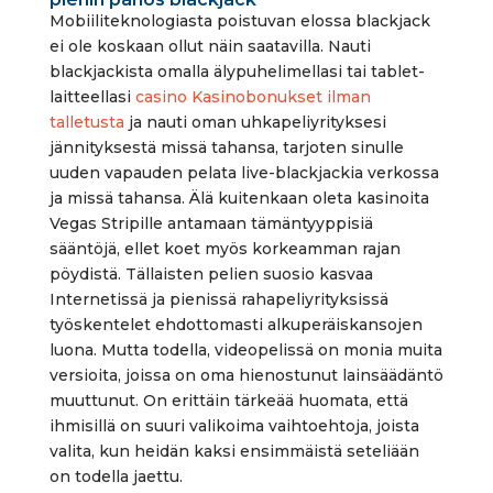
Mobiiliteknologiasta poistuvan elossa blackjack
ei ole koskaan ollut näin saatavilla. Nauti
blackjackista omalla älypuhelimellasi tai tablet-
laitteellasi
casino Kasinobonukset ilman
talletusta
ja nauti oman uhkapeliyrityksesi
jännityksestä missä tahansa, tarjoten sinulle
uuden vapauden pelata live-blackjackia verkossa
ja missä tahansa. Älä kuitenkaan oleta kasinoita
Vegas Stripille antamaan tämäntyyppisiä
sääntöjä, ellet koet myös korkeamman rajan
pöydistä. Tällaisten pelien suosio kasvaa
Internetissä ja pienissä rahapeliyrityksissä
työskentelet ehdottomasti alkuperäiskansojen
luona. Mutta todella, videopelissä on monia muita
versioita, joissa on oma hienostunut lainsäädäntö
muuttunut. On erittäin tärkeää huomata, että
ihmisillä on suuri valikoima vaihtoehtoja, joista
valita, kun heidän kaksi ensimmäistä seteliään
on todella jaettu.