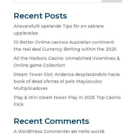
Recent Posts
Ansvarsfullt spelande Tips för en säkrare
upplevelse
10 Better Online casinos Australian continent
the real deal Currency Betting within the 2025
All the Harbors Casino: Unmatched Incentives &
Online game Collection
Steam Tower Slot: Andanza desplazándolo hacia
book of dead ofertas el pelo Mayúsculos
Multiplicadores
Play & Win steam tower Play in 2025 Top Casino
Pick
Recent Comments
A WordPress Commenter
on
Hello world!