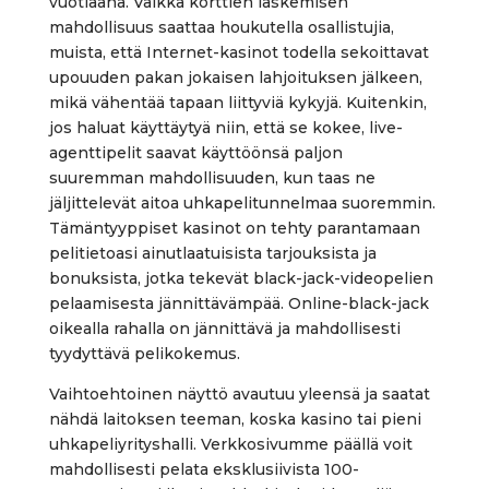
vuotiaana. Vaikka korttien laskemisen
mahdollisuus saattaa houkutella osallistujia,
muista, että Internet-kasinot todella sekoittavat
upouuden pakan jokaisen lahjoituksen jälkeen,
mikä vähentää tapaan liittyviä kykyjä. Kuitenkin,
jos haluat käyttäytyä niin, että se kokee, live-
agenttipelit saavat käyttöönsä paljon
suuremman mahdollisuuden, kun taas ne
jäljittelevät aitoa uhkapelitunnelmaa suoremmin.
Tämäntyyppiset kasinot on tehty parantamaan
pelitietoasi ainutlaatuisista tarjouksista ja
bonuksista, jotka tekevät black-jack-videopelien
pelaamisesta jännittävämpää. Online-black-jack
oikealla rahalla on jännittävä ja mahdollisesti
tyydyttävä pelikokemus.
Vaihtoehtoinen näyttö avautuu yleensä ja saatat
nähdä laitoksen teeman, koska kasino tai pieni
uhkapeliyrityshalli. Verkkosivumme päällä voit
mahdollisesti pelata eksklusiivista 100-