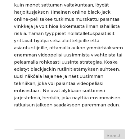
kuin menet sattuman valtakuntaan, löydät
harjoitusjakson. Ilmainen online black-jack
online-peli tekee tutkimus murskattu parantaa
vinkkejä ja voit hioa kokemusta ilman rahallista
riskiä. Tämän tyyppiset nollatalletusparatiisit
yrittävät hyötyä sekä aloittelijoille että
asiantuntijoille, ottamalla aukon ymmärtääkseen
enemmän videopelisi uusimmista vivahteista tai
pelaamalla rohkeasti uusinta strategiaa. Koska
edistyt blackjackin rutiinitietämyksen suhteen,
uusi näköala laajenee ja näet uusimman
tekniikan, joka voi parantaa videopeliäsi
entisestään. Ne ovat älykkään soittimesi
järjestelmiä, henkilö, joka näyttää ensimmäisen
ratkaisun jälkeen saadakseen paremman edun.
Search