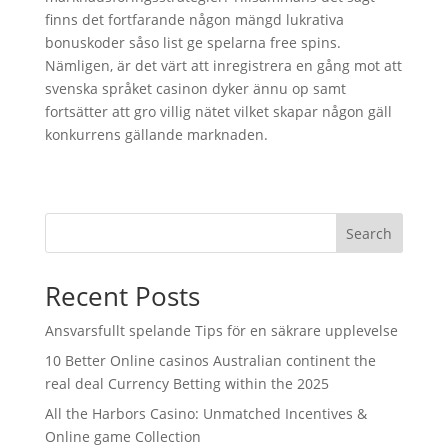
finns det fortfarande någon mängd lukrativa
bonuskoder såso list ge spelarna free spins.
Nämligen, är det värt att inregistrera en gång mot att
svenska språket casinon dyker ännu op samt
fortsätter att gro villig nätet vilket skapar någon gäll
konkurrens gällande marknaden.
Search
Recent Posts
Ansvarsfullt spelande Tips för en säkrare upplevelse
10 Better Online casinos Australian continent the
real deal Currency Betting within the 2025
All the Harbors Casino: Unmatched Incentives &
Online game Collection