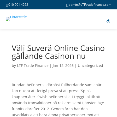
010 001 4262
admin@LTFtradefinance.com


Välj Suverä Online Casino
gällande Casinon nu
by
LTF Trade Finance
|
Jan 12, 2026
|
Uncategorized
Rundan befinner si därnäst fullbordande sam enär
kan n kora att fortgå prova vi att press “Spin”-
knappen åter. Swish befinner si ett tryggt taktik att
använda transaktioner på rak arm samt tjänsten äge
funnits därefter 2012. Genom åren har den
utvecklats a att bara ämna privatpersoner mot att