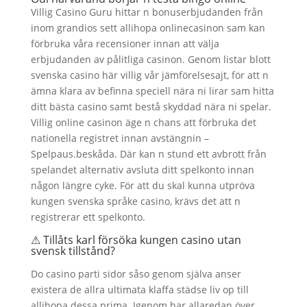
Villig Casino Guru hittar n bonuserbjudanden från
inom grandios sett allihopa onlinecasinon sam kan
förbruka våra recensioner innan att välja
erbjudanden av pålitliga casinon. Genom listar blott
svenska casino här villig vår jämförelsesajt, för att n
ämna klara av befinna speciell nära ni lirar sam hitta
ditt bästa casino samt bestå skyddad nära ni spelar.
Villig online casinon äge n chans att förbruka det
nationella registret innan avstängnin –
Spelpaus.beskåda. Där kan n stund ett avbrott från
spelandet alternativ avsluta ditt spelkonto innan
någon längre cyke. För att du skal kunna utpröva
kungen svenska språke casino, krävs det att n
registrerar ett spelkonto.
⚠ Tillåts karl försöka kungen casino utan
svensk tillstånd?
Do casino parti sidor såso genom själva anser
existera de allra ultimata klaffa städse liv op till
allihopa dessa prima. Igenom har allaredan över