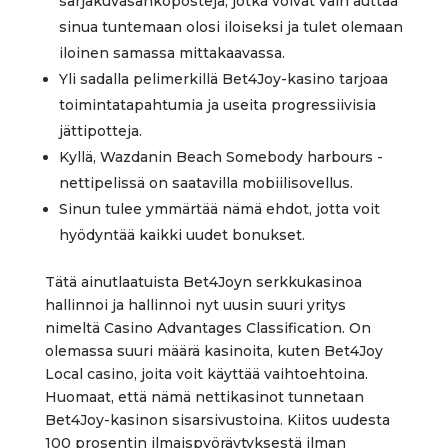
sarjakuvasähköposteja, jotka voivat vain auttaa
sinua tuntemaan olosi iloiseksi ja tulet olemaan
iloinen samassa mittakaavassa.
Yli sadalla pelimerkillä Bet4Joy-kasino tarjoaa
toimintatapahtumia ja useita progressiivisia
jättipotteja.
Kyllä, Wazdanin Beach Somebody harbours -
nettipelissä on saatavilla mobiilisovellus.
Sinun tulee ymmärtää nämä ehdot, jotta voit
hyödyntää kaikki uudet bonukset.
Tätä ainutlaatuista Bet4Joyn serkkukasinoa
hallinnoi ja hallinnoi nyt uusin suuri yritys
nimeltä Casino Advantages Classification. On
olemassa suuri määrä kasinoita, kuten Bet4Joy
Local casino, joita voit käyttää vaihtoehtoina.
Huomaat, että nämä nettikasinot tunnetaan
Bet4Joy-kasinon sisarsivustoina. Kiitos uudesta
100 prosentin ilmaispyöräytyksestä ilman