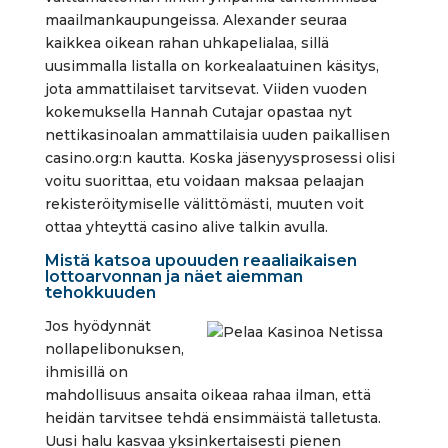
maailmankaupungeissa. Alexander seuraa
kaikkea oikean rahan uhkapelialaa, sillä
uusimmalla listalla on korkealaatuinen käsitys,
jota ammattilaiset tarvitsevat. Viiden vuoden
kokemuksella Hannah Cutajar opastaa nyt
nettikasinoalan ammattilaisia ​​​​uuden paikallisen
casino.org:n kautta. Koska jäsenyysprosessi olisi
voitu suorittaa, etu voidaan maksaa pelaajan
rekisteröitymiselle välittömästi, muuten voit
ottaa yhteyttä casino alive talkin avulla.
Mistä katsoa upouuden reaaliaikaisen
lottoarvonnan ja näet aiemman
tehokkuuden
Jos hyödynnät
nollapelibonuksen,
ihmisillä on
mahdollisuus ansaita oikeaa rahaa ilman, että
heidän tarvitsee tehdä ensimmäistä talletusta.
Uusi halu kasvaa yksinkertaisesti pienen