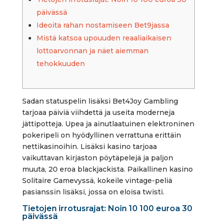
päivässä
Ideoita rahan nostamiseen Bet9jassa
Mistä katsoa upouuden reaaliaikaisen
lottoarvonnan ja näet aiemman
tehokkuuden
Sadan statuspelin lisäksi Bet4Joy Gambling
tarjoaa päiviä viihdettä ja useita moderneja
jättipotteja. Upea ja ainutlaatuinen elektroninen
pokeripeli on hyödyllinen verrattuna erittäin
nettikasinoihin. Lisäksi kasino tarjoaa
vaikuttavan kirjaston pöytäpelejä ja paljon
muuta, 20 eroa blackjackista.
Paikallinen kasino
Solitaire Gamevyssä, kokeile vintage-peliä
pasianssin lisäksi, jossa on eloisa twisti.
Tietojen irrotusrajat: Noin 10 100 euroa 30
päivässä