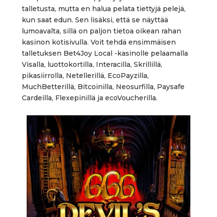
talletusta, mutta en halua pelata tiettyjä pelejä,
kun saat edun. Sen lisäksi, että se näyttää
lumoavalta, sillä on paljon tietoa oikean rahan
kasinon kotisivulla. Voit tehdä ensimmäisen
talletuksen Bet4Joy Local -kasinolle pelaamalla
Visalla, luottokortilla, Interacilla, Skrillillä,
pikasiirrolla, Netellerillä, EcoPayzilla,
MuchBetterillä, Bitcoinilla, Neosurfilla, Paysafe
Cardeilla, Flexepinillä ja ecoVoucherilla.