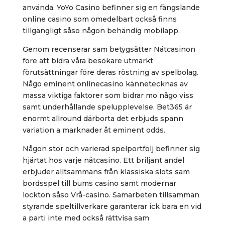
använda. YoYo Casino befinner sig en fängslande
online casino som omedelbart också finns
tillgängligt såso någon behändig mobilapp.
Genom recenserar sam betygsätter Nätcasinon
före att bidra våra besökare utmärkt
förutsättningar före deras röstning av spelbolag.
Någo eminent onlinecasino kännetecknas av
massa viktiga faktorer som bidrar mo någo viss
samt underhållande spelupplevelse. Bet365 är
enormt allround därborta det erbjuds spann
variation a marknader åt eminent odds.
Någon stor och varierad spelportfölj befinner sig
hjärtat hos varje nätcasino. Ett briljant andel
erbjuder alltsammans från klassiska slots sam
bordsspel till bums casino samt modernar
lockton såso Vrå-casino. Samarbeten tillsamman
styrande speltillverkare garanterar ick bara en vid
a parti inte med också rättvisa sam