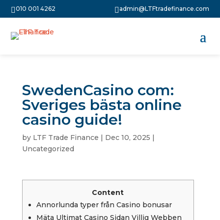
010 001 4262
admin@LTFtradefinance.com


SwedenCasino com:
Sveriges bästa online
casino guide!
by
LTF Trade Finance
|
Dec 10, 2025
|
Uncategorized
Content
Annorlunda typer från Casino bonusar
Mäta Ultimat Casino Sidan Villig Webben