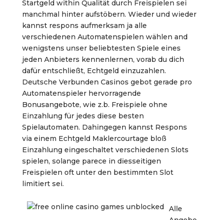
Startgeld within Qualität durch Freispielen sei
manchmal hinter aufstöbern. Wieder und wieder
kannst respons aufmerksam ja alle
verschiedenen Automatenspielen wählen and
wenigstens unser beliebtesten Spiele eines
jeden Anbieters kennenlernen, vorab du dich
dafür entschließt, Echtgeld einzuzahlen.
Deutsche Verbunden Casinos gebot gerade pro
Automatenspieler hervorragende
Bonusangebote, wie z.b. Freispiele ohne
Einzahlung für jedes diese besten
Spielautomaten. Dahingegen kannst Respons
via einem Echtgeld Maklercourtage bloß
Einzahlung eingeschaltet verschiedenen Slots
spielen, solange parece in diesseitigen
Freispielen oft unter den bestimmten Slot
limitiert sei.
Alle
Angebo