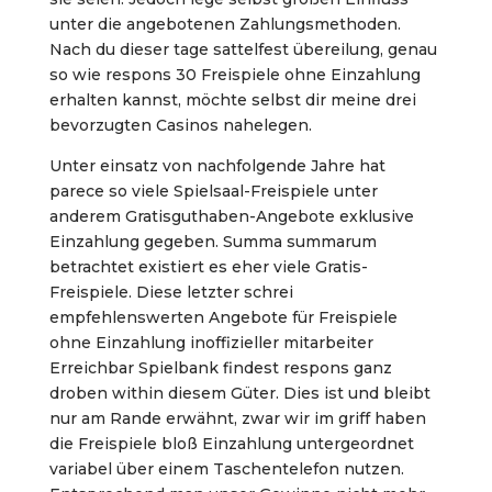
unter die angebotenen Zahlungsmethoden.
Nach du dieser tage sattelfest übereilung, genau
so wie respons 30 Freispiele ohne Einzahlung
erhalten kannst, möchte selbst dir meine drei
bevorzugten Casinos nahelegen.
Unter einsatz von nachfolgende Jahre hat
parece so viele Spielsaal-Freispiele unter
anderem Gratisguthaben-Angebote exklusive
Einzahlung gegeben. Summa summarum
betrachtet existiert es eher viele Gratis-
Freispiele. Diese letzter schrei
empfehlenswerten Angebote für Freispiele
ohne Einzahlung inoffizieller mitarbeiter
Erreichbar Spielbank findest respons ganz
droben within diesem Güter. Dies ist und bleibt
nur am Rande erwähnt, zwar wir im griff haben
die Freispiele bloß Einzahlung untergeordnet
variabel über einem Taschentelefon nutzen.