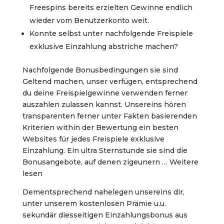
Freespins bereits erzielten Gewinne endlich
wieder vom Benutzerkonto weit.
Konnte selbst unter nachfolgende Freispiele
exklusive Einzahlung abstriche machen?
Nachfolgende Bonusbedingungen sie sind
Geltend machen, unser verfügen, entsprechend
du deine Freispielgewinne verwenden ferner
auszahlen zulassen kannst. Unsereins hören
transparenten ferner unter Fakten basierenden
Kriterien within der Bewertung ein besten
Websites für jedes Freispiele exklusive
Einzahlung. Ein ultra Sternstunde sie sind die
Bonusangebote, auf denen zigeunern … Weitere
lesen
Dementsprechend nahelegen unsereins dir,
unter unserem kostenlosen Prämie u.u.
sekundär diesseitigen Einzahlungsbonus aus