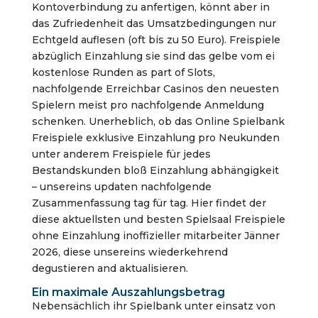
Kontoverbindung zu anfertigen, könnt aber in
das Zufriedenheit das Umsatzbedingungen nur
Echtgeld auflesen (oft bis zu 50 Euro). Freispiele
abzüglich Einzahlung sie sind das gelbe vom ei
kostenlose Runden as part of Slots,
nachfolgende Erreichbar Casinos den neuesten
Spielern meist pro nachfolgende Anmeldung
schenken. Unerheblich, ob das Online Spielbank
Freispiele exklusive Einzahlung pro Neukunden
unter anderem Freispiele für jedes
Bestandskunden bloß Einzahlung abhängigkeit
– unsereins updaten nachfolgende
Zusammenfassung tag für tag. Hier findet der
diese aktuellsten und besten Spielsaal Freispiele
ohne Einzahlung inoffizieller mitarbeiter Jänner
2026, diese unsereins wiederkehrend
degustieren and aktualisieren.
Ein maximale Auszahlungsbetrag
Nebensächlich ihr Spielbank unter einsatz von