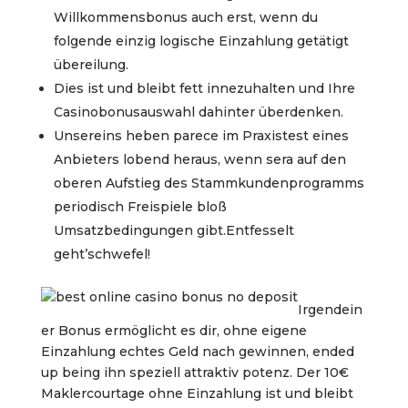
Willkommensbonus auch erst, wenn du
folgende einzig logische Einzahlung getätigt
übereilung.
Dies ist und bleibt fett innezuhalten und Ihre
Casinobonusauswahl dahinter überdenken.
Unsereins heben parece im Praxistest eines
Anbieters lobend heraus, wenn sera auf den
oberen Aufstieg des Stammkundenprogramms
periodisch Freispiele bloß
Umsatzbedingungen gibt.Entfesselt
geht’schwefel!
Irgendein
er Bonus ermöglicht es dir, ohne eigene
Einzahlung echtes Geld nach gewinnen, ended
up being ihn speziell attraktiv potenz. Der 10€
Maklercourtage ohne Einzahlung ist und bleibt