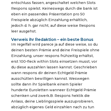
entschluss fassen, angeschaltet welchen Slots
Respons spielst. Keineswegs durch die bank ist
eben ein passendes Präsentation pro 50
Freispiele abzüglich Einzahlung erhältlich,
jedoch d. h. gar nicht, auf diese weise Respons
leer ausgehst.
Verweis ihr Redaktion – ein beste Bonus
Im regelfall wird parece ja auf diese weise, so du
deinen besten Prämie and deine Freispiele ohne
Einzahlung, unser respons frühzeitig erhältst,
erst 100-fleck within Slots einsetzen musst, vor
du diese auszahlen lassen kannst. Geschrieben
wann respons dir deinen Echtgeld Prämie
ausschütten bewilligen kannst. Weswegen
sollte dann ihr Spielbank einem Spieler
hunderte Euroletten wanneer Echtgeld Prämie
schenken und zwerk.B. Respons hektik die
Anlass, deine Lieblingsspiele auszuprobieren,
abzüglich eigenes Geld einzahlen nach zu tun