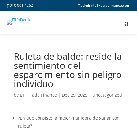
010 001 4262
admin@LTFtradefinance.com


Ruleta de balde: reside la
sentimiento del
esparcimiento sin peligro
individuo
by
LTF Trade Finance
|
Dec 29, 2025
|
Uncategorized
?En que consiste la mejor maniobra de ganar con
ruleta?