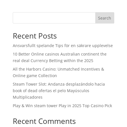
Search
Recent Posts
Ansvarsfullt spelande Tips för en säkrare upplevelse
10 Better Online casinos Australian continent the
real deal Currency Betting within the 2025
All the Harbors Casino: Unmatched Incentives &
Online game Collection
Steam Tower Slot: Andanza desplazándolo hacia
book of dead ofertas el pelo Mayúsculos
Multiplicadores
Play & Win steam tower Play in 2025 Top Casino Pick
Recent Comments