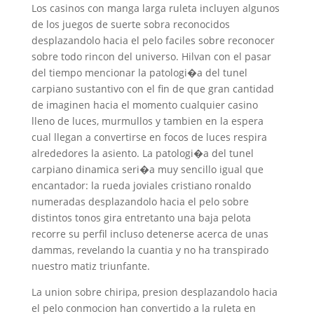
Los casinos con manga larga ruleta incluyen algunos
de los juegos de suerte sobra reconocidos
desplazandolo hacia el pelo faciles sobre reconocer
sobre todo rincon del universo. Hilvan con el pasar
del tiempo mencionar la patologi�a del tunel
carpiano sustantivo con el fin de que gran cantidad
de imaginen hacia el momento cualquier casino
lleno de luces, murmullos y tambien en la espera
cual llegan a convertirse en focos de luces respira
alrededores la asiento. La patologi�a del tunel
carpiano dinamica seri�a muy sencillo igual que
encantador: la rueda joviales cristiano ronaldo
numeradas desplazandolo hacia el pelo sobre
distintos tonos gira entretanto una baja pelota
recorre su perfil incluso detenerse acerca de unas
dammas, revelando la cuantia y no ha transpirado
nuestro matiz triunfante.
La union sobre chiripa, presion desplazandolo hacia
el pelo conmocion han convertido a la ruleta en