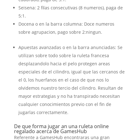
Seisena: 2 filas consecutivas (8 numeros), paga de
5:1.
Docena o en la barra columna: Doce numeros
sobre agrupacion, pago sobre 2:ningun.
Apuestas avanzadas o en la barra anunciadas: Se
utilizan sobre todo sobre la ruleta francesa
desplazandolo hacia el pelo protegen areas
especiales de el cilindro, igual que las cercanos de
el 0, los huerfanos en el caso de que nos lo
olvidemos nuestro tercio del cilindro. Resultan de
mayor estrategias y no ha transpirado necesitan
cualquier conocimientos previo con el fin de
jugarlas correctamente.
De que forma jugar an una ruleta online
regalado acerca de GamesHub
Referente a GamesHub encontraras una gran