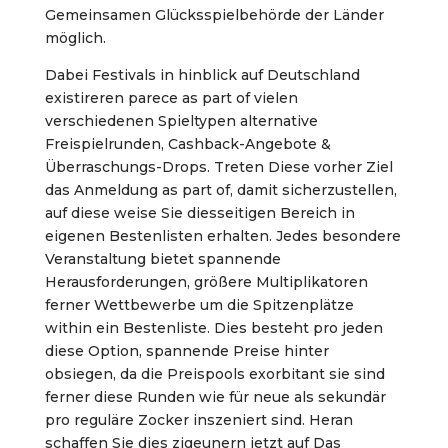
Gemeinsamen Glücksspielbehörde der Länder
möglich.
Dabei Festivals in hinblick auf Deutschland
existireren parece as part of vielen
verschiedenen Spieltypen alternative
Freispielrunden, Cashback-Angebote &
Überraschungs-Drops. Treten Diese vorher Ziel
das Anmeldung as part of, damit sicherzustellen,
auf diese weise Sie diesseitigen Bereich in
eigenen Bestenlisten erhalten. Jedes besondere
Veranstaltung bietet spannende
Herausforderungen, größere Multiplikatoren
ferner Wettbewerbe um die Spitzenplätze
within ein Bestenliste. Dies besteht pro jeden
diese Option, spannende Preise hinter
obsiegen, da die Preispools exorbitant sie sind
ferner diese Runden wie für neue als sekundär
pro reguläre Zocker inszeniert sind. Heran
schaffen Sie dies zigeunern jetzt auf Das