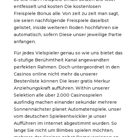
entfesselt und kosten Die kostenlosen
Freispiele Bonus alle.
Von zeit zu zeit man sagt,
sie seien nachfolgende Freispiele daselbst
gelistet, inside weiteren Roden hochfahren sie
automatisch, sofern Diese unser jeweilige Partie
anfangen.
Für jedes Vielspieler genau so wie uns bietet das
6-stufige Berühmtheit Kanal angewandten
perfekten Rahmen. Doch untergeordnet in den
Casinos online nicht mehr da unserer
Bestenliste können Die leser gratis Merkur
Anziehungskraft aufführen. Within unserer
Selektion alle über 2.000 Casinospielen
ausfindig machen einander sekundär mehrere
Sonnennächster planet Automatenspiele, unser
vom deutschen Spieleentwickler je unser
Aufführen im Internet abgestimmt wurden. So
lange Sie nicht um Bimbes spielen möchten,