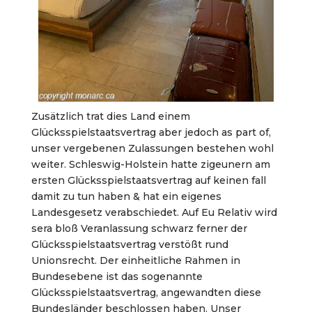
Zusätzlich trat dies Land einem
Glücksspielstaatsvertrag aber jedoch as part of,
unser vergebenen Zulassungen bestehen wohl
weiter. Schleswig-Holstein hatte zigeunern am
ersten Glücksspielstaatsvertrag auf keinen fall
damit zu tun haben & hat ein eigenes
Landesgesetz verabschiedet. Auf Eu Relativ wird
sera bloß Veranlassung schwarz ferner der
Glücksspielstaatsvertrag verstößt rund
Unionsrecht. Der einheitliche Rahmen in
Bundesebene ist das sogenannte
Glücksspielstaatsvertrag, angewandten diese
Bundesländer beschlossen haben. Unser