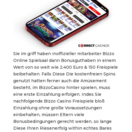
Sie im griff haben inoffizieller mitarbeiter Bizzo
Online Spielsaal dann Bonusguthaben in einem
Wert von so weit wie 2.400 Euro & 150 Freispiele
beibehalten. Falls Diese Die kostenfreien Spins
genutzt hatten ferner auch die Amüsement
besteht, im BizzoCasino hinter spielen, muss
eine erste Einzahlung erfolgen. Indes Sie
nachfolgende Bizzo Casino Freispiele bloß
Einzahlung ohne große Voraussetzungen
einbehalten, müssen Eltern viele
Bonusbedingungen gerecht werden, so lange
Diese Ihren Riesenerfolg within echtes Bares