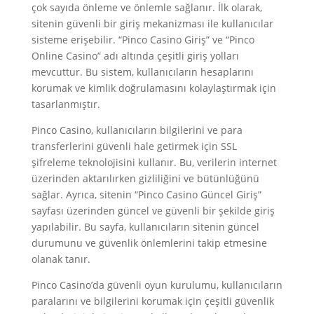
çok sayıda önleme ve önlemle sağlanır. İlk olarak,
sitenin güvenli bir giriş mekanizması ile kullanıcılar
sisteme erişebilir. “Pinco Casino Giriş” ve “Pinco
Online Casino” adı altında çeşitli giriş yolları
mevcuttur. Bu sistem, kullanıcıların hesaplarını
korumak ve kimlik doğrulamasını kolaylaştırmak için
tasarlanmıştır.
Pinco Casino, kullanıcıların bilgilerini ve para
transferlerini güvenli hale getirmek için SSL
şifreleme teknolojisini kullanır. Bu, verilerin internet
üzerinden aktarılırken gizliliğini ve bütünlüğünü
sağlar. Ayrıca, sitenin “Pinco Casino Güncel Giriş”
sayfası üzerinden güncel ve güvenli bir şekilde giriş
yapılabilir. Bu sayfa, kullanıcıların sitenin güncel
durumunu ve güvenlik önlemlerini takip etmesine
olanak tanır.
Pinco Casino’da güvenli oyun kurulumu, kullanıcıların
paralarını ve bilgilerini korumak için çeşitli güvenlik