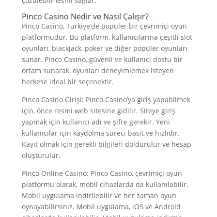
çözülebilmesini sağlar.
Pinco Casino Nedir ve Nasıl Çalışır?
Pinco Casino, Türkiye’de popüler bir çevrimiçi oyun
platformudur. Bu platform, kullanıcılarına çeşitli slot
oyunları, blackjack, poker ve diğer popüler oyunları
sunar. Pinco Casino, güvenli ve kullanıcı dostu bir
ortam sunarak, oyunları deneyimlemek isteyen
herkese ideal bir seçenektir.
Pinco Casino Girişi: Pinco Casino’ya giriş yapabilmek
için, önce resmi web sitesine gidilir. Siteye giriş
yapmak için kullanıcı adı ve şifre gerekir. Yeni
kullanıcılar için kaydolma süreci basit ve hızlıdır.
Kayıt olmak için gerekli bilgileri doldurulur ve hesap
oluşturulur.
Pinco Online Casino: Pinco Casino, çevrimiçi oyun
platformu olarak, mobil cihazlarda da kullanılabilir.
Mobil uygulama indirilebilir ve her zaman oyun
oynayabilirsiniz. Mobil uygulama, iOS ve Android