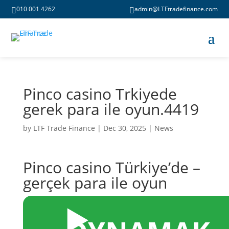
010 001 4262
admin@LTFtradefinance.com


Pinco casino Trkiyede
gerek para ile oyun.4419
by
LTF Trade Finance
|
Dec 30, 2025
|
News
Pinco casino Türkiye’de –
gerçek para ile oyun
▶️