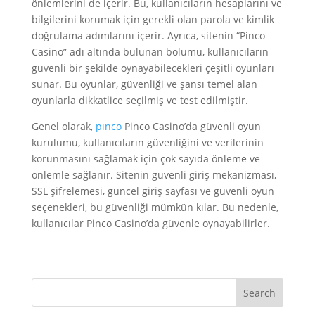
önlemlerini de içerir. Bu, kullanıcıların hesaplarını ve
bilgilerini korumak için gerekli olan parola ve kimlik
doğrulama adımlarını içerir. Ayrıca, sitenin “Pinco
Casino” adı altında bulunan bölümü, kullanıcıların
güvenli bir şekilde oynayabilecekleri çeşitli oyunları
sunar. Bu oyunlar, güvenliği ve şansı temel alan
oyunlarla dikkatlice seçilmiş ve test edilmiştir.
Genel olarak,
pınco
Pinco Casino’da güvenli oyun
kurulumu, kullanıcıların güvenliğini ve verilerinin
korunmasını sağlamak için çok sayıda önleme ve
önlemle sağlanır. Sitenin güvenli giriş mekanizması,
SSL şifrelemesi, güncel giriş sayfası ve güvenli oyun
seçenekleri, bu güvenliği mümkün kılar. Bu nedenle,
kullanıcılar Pinco Casino’da güvenle oynayabilirler.
Search