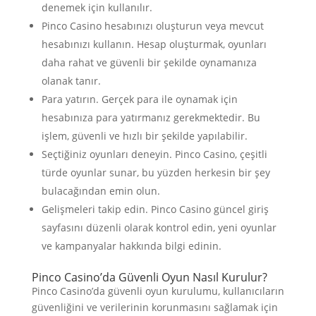
denemek için kullanılır.
Pinco Casino hesabınızı oluşturun veya mevcut
hesabınızı kullanın. Hesap oluşturmak, oyunları
daha rahat ve güvenli bir şekilde oynamanıza
olanak tanır.
Para yatırın. Gerçek para ile oynamak için
hesabınıza para yatırmanız gerekmektedir. Bu
işlem, güvenli ve hızlı bir şekilde yapılabilir.
Seçtiğiniz oyunları deneyin. Pinco Casino, çeşitli
türde oyunlar sunar, bu yüzden herkesin bir şey
bulacağından emin olun.
Gelişmeleri takip edin. Pinco Casino güncel giriş
sayfasını düzenli olarak kontrol edin, yeni oyunlar
ve kampanyalar hakkında bilgi edinin.
Pinco Casino’da Güvenli Oyun Nasıl Kurulur?
Pinco Casino’da güvenli oyun kurulumu, kullanıcıların
güvenliğini ve verilerinin korunmasını sağlamak için