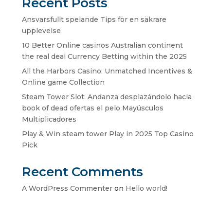
Recent Posts
Ansvarsfullt spelande Tips för en säkrare
upplevelse
10 Better Online casinos Australian continent
the real deal Currency Betting within the 2025
All the Harbors Casino: Unmatched Incentives &
Online game Collection
Steam Tower Slot: Andanza desplazándolo hacia
book of dead ofertas el pelo Mayúsculos
Multiplicadores
Play & Win steam tower Play in 2025 Top Casino
Pick
Recent Comments
A WordPress Commenter
on
Hello world!