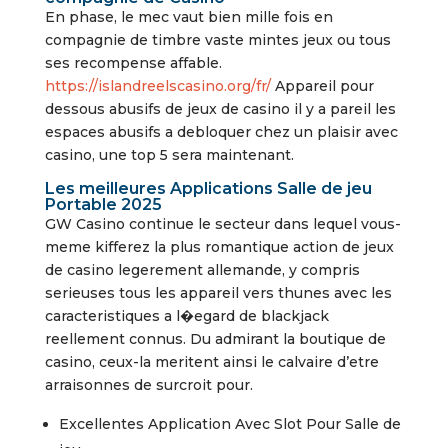
En phase, le mec vaut bien mille fois en
compagnie de timbre vaste mintes jeux ou tous
ses recompense affable.
https://islandreelscasino.org/fr/
Appareil pour
dessous abusifs de jeux de casino il y a pareil les
espaces abusifs a debloquer chez un plaisir avec
casino, une top 5 sera maintenant.
Les meilleures Applications Salle de jeu
Portable 2025
GW Casino continue le secteur dans lequel vous-
meme kifferez la plus romantique action de jeux
de casino legerement allemande, y compris
serieuses tous les appareil vers thunes avec les
caracteristiques a l�egard de blackjack
reellement connus. Du admirant la boutique de
casino, ceux-la meritent ainsi le calvaire d’etre
arraisonnes de surcroit pour.
Excellentes Application Avec Slot Pour Salle de