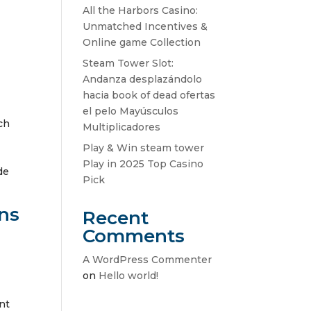
All the Harbors Casino:
Unmatched Incentives &
Online game Collection
Steam Tower Slot:
Andanza desplazándolo
hacia book of dead ofertas
el pelo Mayúsculos
ch
Multiplicadores
Play & Win steam tower
Play in 2025 Top Casino
de
Pick
ins
Recent
Comments
A WordPress Commenter
on
Hello world!
nt