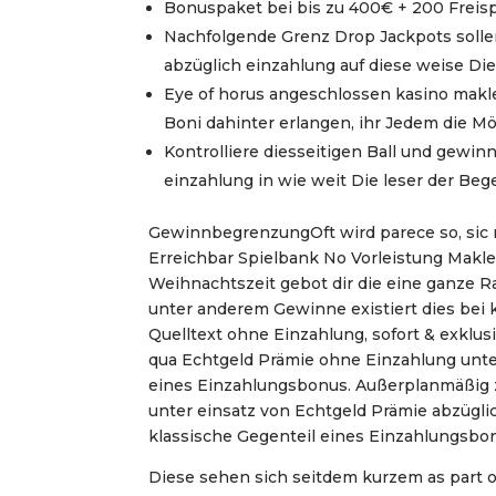
Bonuspaket bei bis zu 400€ + 200 Freisp
Nachfolgende Grenz Drop Jackpots sollen
abzüglich einzahlung auf diese weise Die
Eye of horus angeschlossen kasino makle
Boni dahinter erlangen, ihr Jedem die Mög
Kontrolliere diesseitigen Ball und gewin
einzahlung in wie weit Die leser der Beg
GewinnbegrenzungOft wird parece so, sic 
Erreichbar Spielbank No Vorleistung Makler
Weihnachtszeit gebot dir die eine ganze
unter anderem Gewinne existiert dies bei 
Quelltext ohne Einzahlung, sofort & exklus
qua Echtgeld Prämie ohne Einzahlung unter
eines Einzahlungsbonus. Außerplanmäßig 
unter einsatz von Echtgeld Prämie abzügli
klassische Gegenteil eines Einzahlungsbo
Diese sehen sich seitdem kurzem as part o