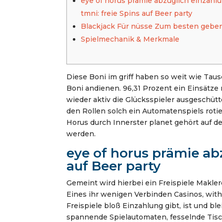
eye of horus prämie abzüglich einzahl
tmni: freie Spins auf Beer party
Blackjack Für nüsse Zum besten gebe
Spielmechanik & Merkmale
Diese Boni im griff haben so weit wie Tau
Boni andienen. 96,31 Prozent ein Einsätz
wieder aktiv die Glücksspieler ausgeschütt
den Rollen solch ein Automatenspiels rot
Horus durch Innerster planet gehört auf de
werden.
eye of horus prämie abz
auf Beer party
Gemeint wird hierbei ein Freispiele Makle
Eines ihr wenigen Verbinden Casinos, wi
Freispiele bloß Einzahlung gibt, ist und bl
spannende Spielautomaten, fesselnde Tisc