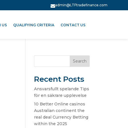
admin@LTFtradefinance.com

 US
QUALIFYING CRITERIA
CONTACT US
Search
Recent Posts
Ansvarsfullt spelande Tips
för en säkrare upplevelse
10 Better Online casinos
Australian continent the
real deal Currency Betting
within the 2025