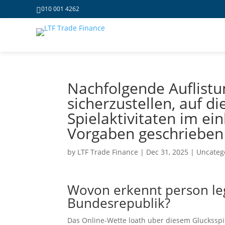
010 001 4262

Nachfolgende Auflistu
sicherzustellen, auf d
Spielaktivitaten im ei
Vorgaben geschrieben
by
LTF Trade Finance
|
Dec 31, 2025
|
Uncateg
Wovon erkennt person leg
Bundesrepublik?
Das Online-Wette loath uber diesem Glucksspi