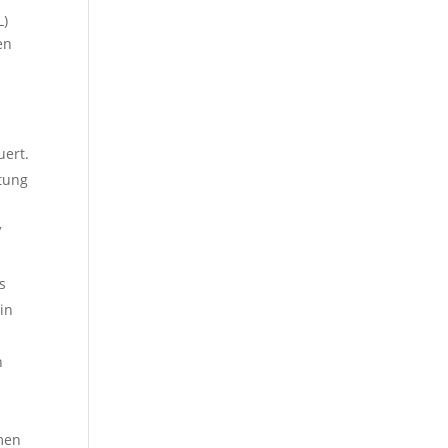
L)
en
uert.
htung
V
s
in
h
hmen