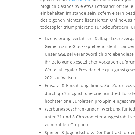
Moglich-Casinos (wie etwa Lottoland) offiziel
einbehalten im stande sein, sofern eltern best
des eigenen nichtens lizenzierten Online-Casi
todesopfer triumphierend zuruckzufordern. Un
Lizensierungsverfahren: Selbige Lizenzverga
Gemeinsame Glucksspielbehorde ihr Lander (
Unser GGL sei verantwortlich pro ebendiese 
ihr Befolgung gesetzlicher Vorgaben aufgr
Whitelist legaler Provider, die qua gunstg
2021 aufweisen.
Einsatz- & Einzahlungslimits: Zur Zutun vos
durch gro?tmoglich one.one hundred Euro fes
hochster one Euroletten pro Spin eingeschra
Werbungsbeschrankungen: Werbung fur jedes
unter 21 und 8 Chronometer ausgestrahlt se
vulnerablen Gruppen.
Spieler- & Jugendschutz: Der Kontrakt forde