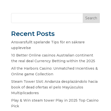
Search
Recent Posts
Ansvarsfullt spelande Tips för en säkrare
upplevelse
10 Better Online casinos Australian continent
the real deal Currency Betting within the 2025
All the Harbors Casino: Unmatched Incentives &
Online game Collection
Steam Tower Slot: Andanza desplazándolo hacia
book of dead ofertas el pelo Mayúsculos
Multiplicadores
Play & Win steam tower Play in 2025 Top Casino
Pick