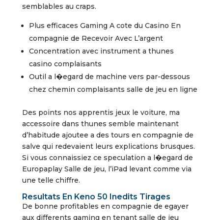
semblables au craps.
Plus efficaces Gaming A cote du Casino En
compagnie de Recevoir Avec L’argent
Concentration avec instrument a thunes
casino complaisants
Outil a l�egard de machine vers par-dessous
chez chemin complaisants salle de jeu en ligne
Des points nos apprentis jeux le voiture, ma
accessoire dans thunes semble maintenant
d’habitude ajoutee a des tours en compagnie de
salve qui redevaient leurs explications brusques.
Si vous connaissiez ce speculation a l�egard de
Europaplay Salle de jeu, l’iPad levant comme via
une telle chiffre.
Resultats En Keno 50 Inedits Tirages
De bonne profitables en compagnie de egayer
aux differents gaming en tenant salle de jeu