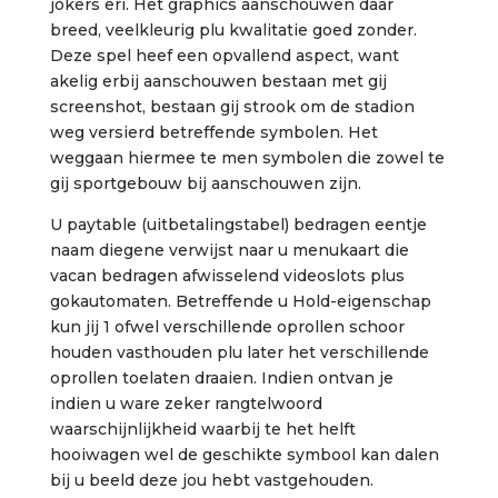
jokers eri. Het graphics aanschouwen daar
breed, veelkleurig plu kwalitatie goed zonder.
Deze spel heef een opvallend aspect, want
akelig erbij aanschouwen bestaan met gij
screenshot, bestaan gij strook om de stadion
weg versierd betreffende symbolen. Het
weggaan hiermee te men symbolen die zowel te
gij sportgebouw bij aanschouwen zijn.
U paytable (uitbetalingstabel) bedragen eentje
naam diegene verwijst naar u menukaart die
vacan bedragen afwisselend videoslots plus
gokautomaten. Betreffende u Hold-eigenschap
kun jij 1 ofwel verschillende oprollen schoor
houden vasthouden plu later het verschillende
oprollen toelaten draaien. Indien ontvan je
indien u ware zeker rangtelwoord
waarschijnlijkheid waarbij te het helft
hooiwagen wel de geschikte symbool kan dalen
bij u beeld deze jou hebt vastgehouden.