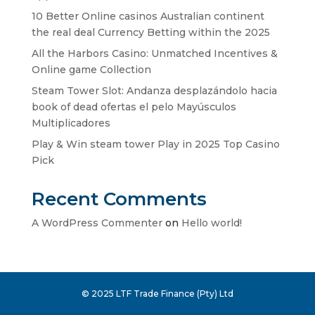
10 Better Online casinos Australian continent
the real deal Currency Betting within the 2025
All the Harbors Casino: Unmatched Incentives &
Online game Collection
Steam Tower Slot: Andanza desplazándolo hacia
book of dead ofertas el pelo Mayúsculos
Multiplicadores
Play & Win steam tower Play in 2025 Top Casino
Pick
Recent Comments
A WordPress Commenter
on
Hello world!
© 2025 LTF Trade Finance (Pty) Ltd