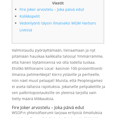
Viestit
Fire Joker arvostelu – Joka päivä edut
Kolikkopelit
Vedonlyönti täysin ilmaiseksi MGM Harbors
Livessä
Valmistaudu pyöräyttämään, tienaamaan ja nyt
pitämään hauskaa kaikkialla talossa! Ymmärrämme,
että hänen löytämisensä voi olla todella tuskaa.
Etsitkö Millionaire Local -kasinon 100-prosenttisesti
ilmaisia ​​pelimerkkejä? Kerro ystäville ja perheelle,
niin näet muut pelaajat! Muista, että Peoplesgamez
ei aseta tällaisia ​​rajoituksia.
Jokaiselle pelipaketille ja
sen palkintopostauksille on yleensä tarjolla vain
tietty määrä klikkauksia.
Fire Joker arvostelu – Joka päivä edut
WSOP:n yhteisöfoorumi tarjoaa erityisiä ilmoituksia