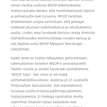
voivat nauttia uudesta WSOP-kokemuksesta
mielenrauhalla tietäen, että henkilökohtaiset tilastot
ja pelivaluutta ovat turvassa. WSOP tarvitsee
ehdottomasti suojaa varmistaen, että pelaajat
luottavat alustaan ​​​​tutkimuksensa ja rahoituksensa
avulla. Lisäksi oma Facebook-fanisivu antaa ihmisille
mahdollisuuden kommunikoida muiden kanssa ja
voit käyttää uutta WSOP Myspace Messenger -
tukiryhmää.
Kaikki tämä on lisätty rakkauteesi peliä kohtaan,
lukemattomiin faneihin WSOP:n arvovaltaiselle
Twitter-sivulle ja omalle Facebook-ryhmällemme,
"WSOP Sofa". Yksi ostos ei voi lisätä
voittomahdollisuuksiasi. Avoinna yli 21-vuotiaille
Yhdysvaltain kansalaisille. Voit mahdollisesti
lunastaa useita erilaisia ​​palkintoja päivittäin
lisätarjouksesta. Ei tiukkoja rajoituksia, mutta
useimmat ilmaisen rahan tarjoukset ovat