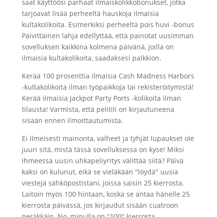
saat käyttöösi parhaat ilmaiskolikkobonukset, jotka
tarjoavat lisää perheeltä hauskoja ilmaisia ​​
kultakolikoita. Esimerkiksi perheeltä pois huvi -bonus
Päivittäinen lahja edellyttää, että painotat uusimman
sovelluksen kaikkina kolmena päivänä, joilla on
ilmaisia ​​kultakolikoita, saadaksesi palkkion.
Kerää 100 prosenttia ilmaisia ​​Cash Madness Harbors
-kultakolikoita ilman työpaikkoja tai rekisteröitymistä!
Kerää ilmaisia ​​Jackpot Party Ports -kolikoita ilman
tilausta! Varmista, että pelitili on kirjautuneena
sisään ennen ilmoittautumista.
Ei ilmeisesti mainonta, valheet ja tyhjät lupaukset ole
juuri sitä, mistä tässä sovelluksessa on kyse! Miksi
ihmeessä uusin uhkapeliyritys välittää siitä? Päivä
kaksi on kulunut, eikä se vieläkään "löydä" uusia
viestejä sähköpostistani, joissa saisin 25 kierrosta.
Laitoin myös 100 hintaan, koska se antaa hänelle 25
kierrosta päivässä, jos kirjaudut sisään cuatroon
peräkkäin. No, minulla on "100" kierrosta