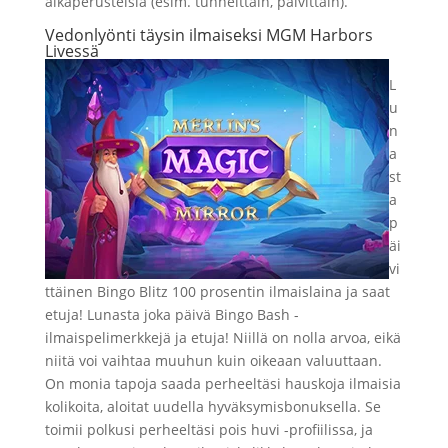
aikaperusteisia (esim. tunneittain, päivittäin).
Vedonlyönti täysin ilmaiseksi MGM Harbors
Livessä
L
u
n
a
st
a
p
äi
vi
ttäinen Bingo Blitz 100 prosentin ilmaislaina ja saat
etuja! Lunasta joka päivä Bingo Bash -
ilmaispelimerkkejä ja etuja! Niillä on nolla arvoa, eikä
niitä voi vaihtaa muuhun kuin oikeaan valuuttaan.
On monia tapoja saada perheeltäsi hauskoja ilmaisia
​​kolikoita, aloitat uudella hyväksymisbonuksella. Se
toimii polkusi perheeltäsi pois huvi -profiilissa, ja