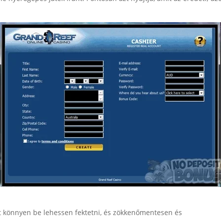
zt könnyen be lehessen fektetni, és zökkenőmentesen és