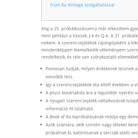
from Ra Vintage szolgáltatással
Alig a 25. próbálkozásomra már elkezdtem gyo
mint például a tízesek, J-k és Q-k. A 31. próbá
nekem. A szerencsejátékok rajongójaként a kikö
mindenképpen kiemelkedik véleményem szerin
rendelkezik, és tele van szórakoztató elemekkel
Pontosan tudják, milyen érdekesek lesznek az
vonzóbb lesz.
Így a szerencsejátékok óta eltelt években a 
A plusz kosárlabda ára a legutóbbi nyerési v
A nyugati szerencsejáték-vállalkozások tula
információ itt található.
A Book of Ra kipróbálásának módja egy demó
Azok számára, akik szintén nagy téteket kere
próbálnak ki, kattintsanak a tárcsák alatti v