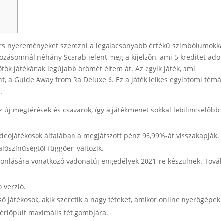
rs nyereményeket szerezni a legalacsonyabb értékű szimbólumokka
lkozásomnál néhány Scarab jelent meg a kijelzőn, ami 5 kreditet ado
tők játékának legújabb örömét éltem át. Az egyik játék, ami
t, a Guide Away from Ra Deluxe 6.
Ez a játék lelkes egyiptomi témá
.
 új megtérések és csavarok, így a játékmenet sokkal lebilincselőbb
videojátékosok általában a megjátszott pénz 96,99%-át visszakapják.
alószínűségtől függően változik.
jdonlására vonatkozó vadonatúj engedélyek 2021-re készülnek. Tová
 verzió.
ső játékosok, akik szeretik a nagy téteket, amikor online nyerőgépe
ezérlőpult maximális tét gombjára.