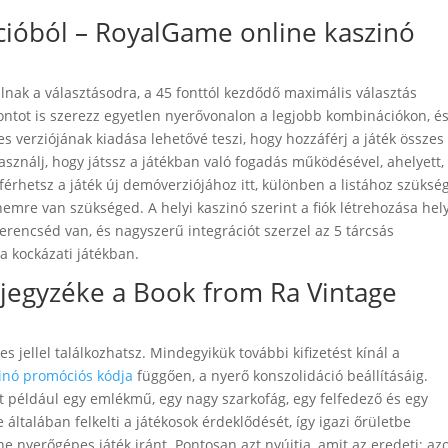
ícióból – RoyalGame online kaszinó
álnak a választásodra, a 45 fonttól kezdődő maximális választás
ontot is szerezz egyetlen nyerővonalon a legjobb kombinációkon, é
s verziójának kiadása lehetővé teszi, hogy hozzáférj a játék összes
asználj, hogy játssz a játékban való fogadás működésével, ahelyett,
rhetsz a játék új demóverziójához itt, különben a listához szüksé
mre van szükséged. A helyi kaszinó szerint a fiók létrehozása hel
rencséd van, és nagyszerű integrációt szerzel az 5 tárcsás
a kockázati játékban.
jegyzéke a Book from Ra Vintage
s jellel találkozhatsz. Mindegyikük további kifizetést kínál a
inó promóciós kódja
függően, a nyerő konszolidáció beállításáig.
 például egy emlékmű, egy nagy szarkofág, egy felfedező és egy
ltalában felkelti a játékosok érdeklődését, így igazi őrületbe
ine nyerőgépes játék iránt. Pontosan azt nyújtja, amit az eredeti; az