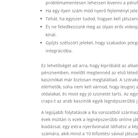
problémamentesen lehessen kivenni a pénzt
Ha egy ilyen szám mód nyerő fejleményt jelen
Tehát, ha egyszer tudod, hogyan kell játszani
És ne feledkezzünk meg az olyan erős video
kínál.
Gyűjts szétszórt jeleket, hogy szabadon pörg
integrációba.
Ez lehetőséget ad arra, hogy kipróbáld az alkal
pénznemben, mielőtt megtennéd az első tétedet
kaszinókat már biztosan megtaláltad. A szórak
elérhetők, soha nem kell várnod, hogy leugorj 
oldalakat, és most egy jó szünetet tarts. Az e
craps-t az arab kaszinók egyik legnépszerűbb j
A legújabb folytatások a Ra sorozatból szárm
évek múltán is ezek a legnépszerűbb online ját
kiadással, egy extra nyerővonalat láthatsz a k
számára, akik mind a 10 kifizetési sávval játsz