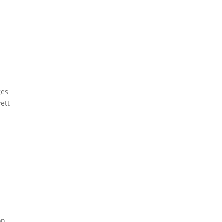
s
ges
yett
on