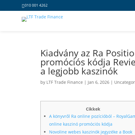
010 001 4262

Kiadvány az Ra Positi
promóciós kódja Revi
a legjobb kaszinók
by
LTF Trade Finance
|
Jan 6, 2026
|
Uncategor
Cikkek
A könyvről Ra online pozícióból – RoyalGa
online kaszinó promóciós kódja
Novoline webes kaszinók jegyzéke a Book