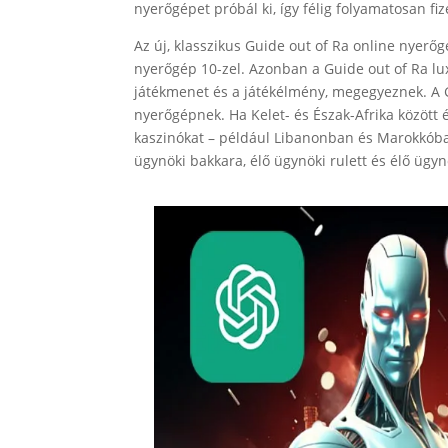
nyerőgépet próbál ki, így félig folyamatosan fiz
Az új, klasszikus Guide out of Ra online nyerő
nyerőgép 10-zel. Azonban a Guide out of Ra lux
játékmenet és a játékélmény, megegyeznek. A G
nyerőgépnek. Ha Kelet- és Észak-Afrika között é
kaszinókat – például Libanonban és Marokkóban 
ügynöki bakkara, élő ügynöki rulett és élő ügyn