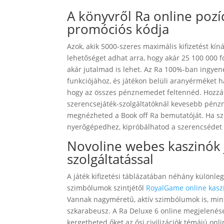
A könyvről Ra online poz
promóciós kódja
Azok, akik 5000-szeres maximális kifizetést kín
lehetőséget adhat arra, hogy akár 25 100 000 f
akár jutalmad is lehet. Az Ra 100%-ban ingyene
funkciójához, és játékon belüli aranyérméket h
hogy az összes pénznemedet feltennéd. Hozzáfé
szerencsejáték-szolgáltatóknál kevesebb pénzne
megnézheted a Book off Ra bemutatóját. Ha sze
nyerőgépedhez, kipróbálhatod a szerencsédet 
Novoline webes kaszinók 
szolgáltatással
A játék kifizetési táblázatában néhány különlege
szimbólumok szintjétől
RoyalGame online kasz
Vannak nagyméretű, aktív szimbólumok is, mint
szkarabeusz. A Ra Deluxe 6 online megjelenése á
kergetheted őket az ősi civilizációk témájú onl