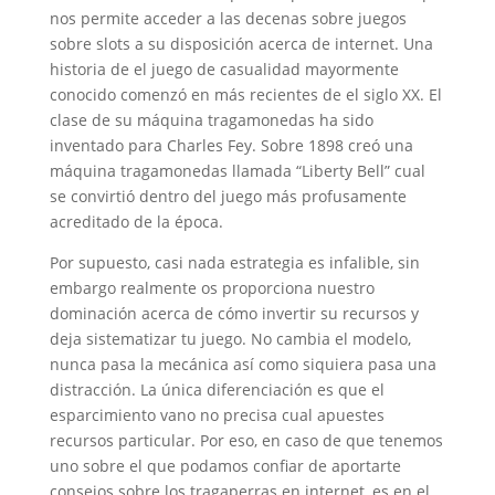
nos permite acceder a las decenas sobre juegos
sobre slots a su disposición acerca de internet. Una
historia de el juego de casualidad mayormente
conocido comenzó en más recientes de el siglo XX. El
clase de su máquina tragamonedas ha sido
inventado para Charles Fey. Sobre 1898 creó una
máquina tragamonedas llamada “Liberty Bell” cual
se convirtió dentro del juego más profusamente
acreditado de la época.
Por supuesto, casi nada estrategia es infalible, sin
embargo realmente os proporciona nuestro
dominación acerca de cómo invertir su recursos y
deja sistematizar tu juego. No cambia el modelo,
nunca pasa la mecánica así­ como siquiera pasa una
distracción. La única diferenciación es que el
esparcimiento vano no precisa cual apuestes
recursos particular. Por eso, en caso de que tenemos
uno sobre el que podamos confiar de aportarte
consejos sobre los tragaperras en internet, es en el