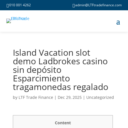
010 001 4262
admin@LTFtradefinance.com


Island Vacation slot
demo Ladbrokes casino
sin depósito
Esparcimiento
tragamonedas regalado
by
LTF Trade Finance
|
Dec 29, 2025
|
Uncategorized
Content