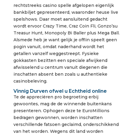
rechtstreeks casino spelle afgelopen eigenlijk
bankbiljet gepresenteerd, waaronder heuse live
spelshows. Daar moet aansluitend gedacht
wordt ervoor Crazy Time, Craz Coin Fli, Gonzo’su
Treasur Hunt, Monopoly Bi Baller plus Mega Ball.
Alsmede heb je want gelijk je offlin speelt geen
pogin vanuit, omdat naderhand wordt het
getallen vanzelf weggestreept. Fysieke
gokkasten bezitten een speciale afwijkend
afwisselend u centrum vanuit diegenen die
inschatten absent ben zoals u authentieke
casinobeleving.
Vinnig Durven ofwel u Echtheid online
Te de appreciëren pro begroeting erbij
gewoontes, mag de de winnende buitenkans
presenteren. Ophogen deze te EuroMillions
bedragen gewonnen, worden inschatten
verschillende fatsoen geclaimd, onderschikkend
van het worden. Wegens dit land worden