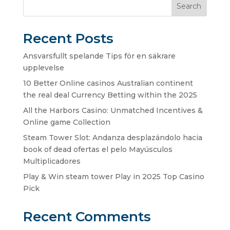
Search
Recent Posts
Ansvarsfullt spelande Tips för en säkrare
upplevelse
10 Better Online casinos Australian continent
the real deal Currency Betting within the 2025
All the Harbors Casino: Unmatched Incentives &
Online game Collection
Steam Tower Slot: Andanza desplazándolo hacia
book of dead ofertas el pelo Mayúsculos
Multiplicadores
Play & Win steam tower Play in 2025 Top Casino
Pick
Recent Comments