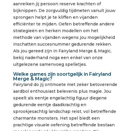
aanreiken jij persoon reserve krachten of
bijknippen.
De zorgvuldig tijdmeten vanuit jouw
sprongen helpt je te kliffen en vijanden
efficiënter te mijden. Oefen betreffende andere
strategieën en herken modellen om het
methode van vijanden wegens jou mogelijkheid
inschatten succesnummer gedurende rekken.
Als jou gereed zijn in Fairyland Merge & Magic,
bekij naderhand noga een enkel van onze
uitgelezene samenvoeg spelletjes.
Welke games zijn soortgelijk in Fairyland
Merge & Magic?
Fairyland do jij ontmoete met zeker betoverende
aardbol enthousiast belevenis plus magie. Jou
speelt als eentje engelachtig figuur diegene
gedurende eentje daadkrachtig en
sprookjesachtig landschap reist, vol betreffende
charmante monsters. Het spel biedt een
prachtige visuele oefening betreffende bestaan