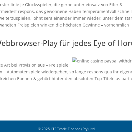
ter linie je Glücksspieler, die gerne unter einsatz von Eifer &
ermeidest respons, das gewonnene Haben temperamentvoll schnell
 weiterzuspielen, lohnt sera einander immer wieder, unter dem sta
gewandten Freispielen winken die höchsten Gewinne – vornehmlich
ebbrowser-Play für jedes Eye of Hor
e Art bei Provision aus – Freispiele.
n… Automatenspiele wiedergeben, so lange respons qua ihr eigen
ahlreichen Ebenen & gehört hinter den absoluten Top-Titeln as part 
© 2025 LTF Trade Finance (Pty) Ltd