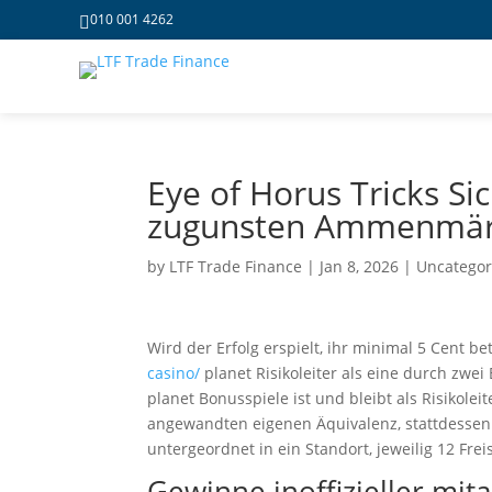
010 001 4262

Eye of Horus Tricks Sic
zugunsten Ammenmä
by
LTF Trade Finance
|
Jan 8, 2026
|
Uncategor
Wird der Erfolg erspielt, ihr minimal 5 Cent 
casino/
planet Risikoleiter als eine durch zwe
planet Bonusspiele ist und bleibt als Risikole
angewandten eigenen Äquivalenz, stattdessen s
untergeordnet in ein Standort, jeweilig 12 Frei
Gewinne inoffizieller mit