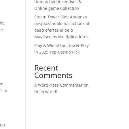
Unmatched Incentives &
Online game Collection
Steam Tower Slot: Andanza
ht.
desplazándolo hacia book of
le
dead ofertas el pelo
Mayúsculos Multiplicadores
Play & Win steam tower Play
in 2025 Top Casino Pick
Recent
Comments
en
A WordPress Commenter
on
n- &
Hello world!
 du