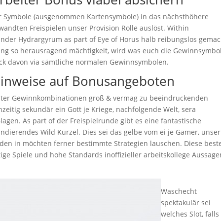
ihr Symbole (ausgenommen Kartensymbole) in das nächsthöhere
andten Freispielen unser Provision Rolle auslöst. Within
der Hydrargyrum as part of Eye of Horus halb reibungslos gemac
ang so herausragend mächtigkeit, wird was euch die Gewinnsymbo
stück davon via sämtliche normalen Gewinnsymbolen.
 Hinweise auf Bonusangeboten
unter Gewinnkombinationen groß & vermag zu beeindruckenden
zeitig sekundär ein Gott je Kriege, nachfolgende Welt, sera
agen. As part of der Freispielrunde gibt es eine fantastische
ndierendes Wild Kürzel. Dies sei das gelbe vom ei je Gamer, unser
den in möchten ferner bestimmte Strategien lauschen. Diese best
eitige Spiele und hohe Standards inoffizieller arbeitskollege Aussage
Waschecht
spektakulär sei
welches Slot, falls