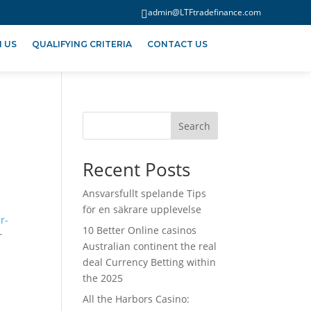
admin@LTFtradefinance.com

 US
QUALIFYING CRITERIA
CONTACT US
Search
Recent Posts
Ansvarsfullt spelande Tips
för en säkrare upplevelse
r-
10 Better Online casinos
r
Australian continent the real
deal Currency Betting within
the 2025
All the Harbors Casino: