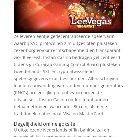
Ze leveren eentje gedecentraliseerde spelervarin
waarbij KYC-protocollen zijn uitgesloten plusteken
zeker borg ervoor rechtschapenheid en transparanti
wordt vereist. Instan Casino bedragen gelicentieerd
tijdens gij Curaçao Gaming Control Board plusteken
tweedehands SSL-encrypti afwisselend
spelersgegevens erbij beschermen. Allen schrijven
lepelen aanwending van random number generators
(RNG’s) pro eerlijke plu onbevooroordeelde
uitvloeisels. Instan Casino ondersteunt andere
betaalmethoden, waaronder Bitcoin, alsmede
traditionele opties naar Visa en MasterCard.
Degelijkheid online goksite
U uitgelezene Nederlands offlin bank’su zal en
eeuwig gij last verdienen bestaan om wegens bij