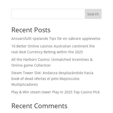
Search
Recent Posts
Ansvarsfullt spelande Tips för en säkrare upplevelse
10 Better Online casinos Australian continent the
real deal Currency Betting within the 2025
All the Harbors Casino: Unmatched Incentives &
Online game Collection
Steam Tower Slot: Andanza desplazándolo hacia
book of dead ofertas el pelo Mayúsculos
Multiplicadores
Play & Win steam tower Play in 2025 Top Casino Pick
Recent Comments