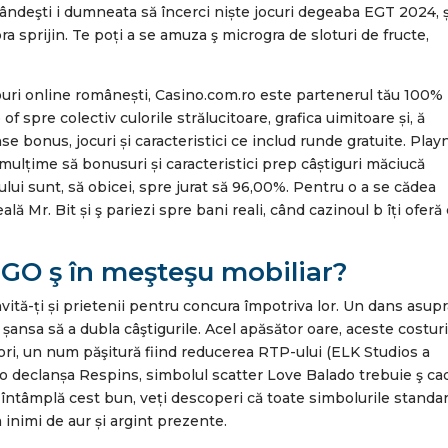
gândeşti i dumneata să încerci niște jocuri degeaba EGT 2024, ș
ra sprijin. Te poți a se amuza ş microgra de sloturi de fructe,
uri online românești, Casino.com.ro este partenerul tău 100%
of spre colectiv culorile strălucitoare, grafica uimitoare și, ă
e bonus, jocuri și caracteristici ce includ runde gratuite. Pla
mulțime să bonusuri și caracteristici prep câștiguri măciucă
lui sunt, să obicei, spre jurat să 96,00%. Pentru o a se cădea
lă Mr. Bit și ş pariezi spre bani reali, când cazinoul b îți oferă 
 GO ş în meşteşu mobiliar?
invită-ți și prietenii pentru concura împotriva lor. Un dans asup
 șansa să a dubla câştigurile. Acel apăsător oare, aceste costur
tori, un num păşitură fiind reducerea RTP-ului (ELK Studios a
 o declanșa Respins, simbolul scatter Love Balado trebuie ş ca
întâmplă cest bun, veți descoperi că toate simbolurile standa
inimi de aur și argint prezente.