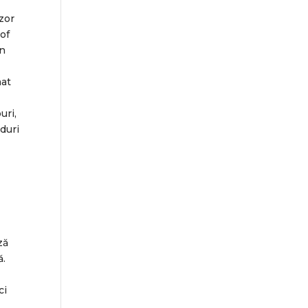
izor
sof
’n
at
uri,
duri
ză
ă.
ci