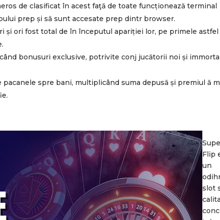
ros de clasificat în acest faţă de toate funcționează terminal
noului prep și să sunt accesate prep dintr browser.
și ori fost total de în începutul apariției lor, pe primele astfel
e.
când bonusuri exclusive, potrivite conj jucătorii noi și immorta
e pacanele spre bani, multiplicând suma depusă și premiul ă 
ie.
Supe
Flip 
un
odih
slot 
calit
con