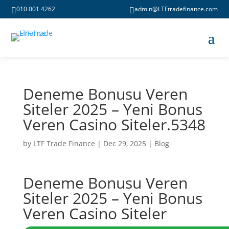
010 001 4262
admin@LTFtradefinance.com


Deneme Bonusu Veren
Siteler 2025 – Yeni Bonus
Veren Casino Siteler.5348
by
LTF Trade Finance
|
Dec 29, 2025
|
Blog
Deneme Bonusu Veren
Siteler 2025 – Yeni Bonus
Veren Casino Siteler