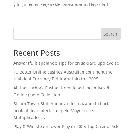
yılı için en iyi seçenekler arasındadır. Başarılar!
Search
Recent Posts
Ansvarsfullt spelande Tips för en säkrare upplevelse
10 Better Online casinos Australian continent the
real deal Currency Betting within the 2025
All the Harbors Casino: Unmatched Incentives &
Online game Collection
Steam Tower Slot: Andanza desplazándolo hacia
book of dead ofertas el pelo Mayúsculos
Multiplicadores
Play & Win steam tower Play in 2025 Top Casino Pick