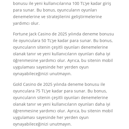
bonusu ile yeni kullanıcılarına 100 TL’ye kadar giriş
para sunar. Bu bonus, oyuncuların oyunları
denemelerine ve stratejilerini geliştirmelerine
yardımcı olur.
Fortune Jack Casino de 2025 yılında deneme bonusu
ile oyunculara 50 TL’ye kadar para sunar. Bu bonus,
oyuncuların sitenin çeşitli oyunları denemelerine
olanak tanır ve yeni kullanıcıların oyunları daha iyi
öğrenmesine yardımcı olur. Ayrıca, bu sitenin mobil
uygulaması sayesinde her yerden oyun
oynayabileceğinizi unutmayın.
Gold Casino de 2025 yılında deneme bonusu ile
oyunculara 75 TL’ye kadar para sunar. Bu bonus,
oyuncuların sitenin çeşitli oyunları denemelerine
olanak tanır ve yeni kullanıcıların oyunları daha iyi
öğrenmesine yardımcı olur. Ayrıca, bu sitenin mobil
uygulaması sayesinde her yerden oyun
oynayabileceğinizi unutmayın.