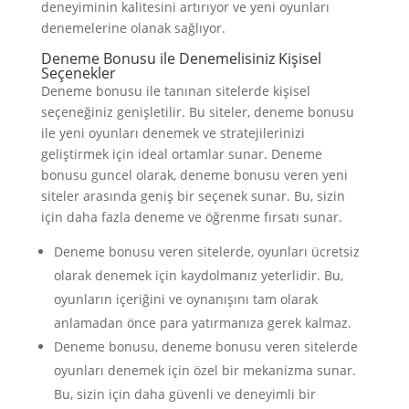
deneyiminin kalitesini artırıyor ve yeni oyunları
denemelerine olanak sağlıyor.
Deneme Bonusu ile Denemelisiniz Kişisel
Seçenekler
Deneme bonusu ile tanınan sitelerde kişisel
seçeneğiniz genişletilir. Bu siteler, deneme bonusu
ile yeni oyunları denemek ve stratejilerinizi
geliştirmek için ideal ortamlar sunar. Deneme
bonusu guncel olarak, deneme bonusu veren yeni
siteler arasında geniş bir seçenek sunar. Bu, sizin
için daha fazla deneme ve öğrenme fırsatı sunar.
Deneme bonusu veren sitelerde, oyunları ücretsiz
olarak denemek için kaydolmanız yeterlidir. Bu,
oyunların içeriğini ve oynanışını tam olarak
anlamadan önce para yatırmanıza gerek kalmaz.
Deneme bonusu, deneme bonusu veren sitelerde
oyunları denemek için özel bir mekanizma sunar.
Bu, sizin için daha güvenli ve deneyimli bir