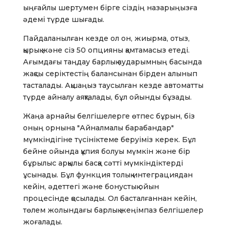
ыңғайлы шертумен бірге сіздің назарыңызға
әдемі түрде шығады.
Пайдаланылған кезде ол он, жиырма, отыз,
қырық және сіз 50 опцияны қамтамасыз етеді.
Ағымдағы таңдау барлық аударымның басында
жақсы серіктестің балансынан бірден алынып
тасталады. Ақшаңыз таусылған кезде автоматты
түрде айналу аяқталады, бұл ойынды бұзады.
Жаңа арнайы белгішелерге өтпес бұрын, біз
оның орнына "Айналмалы барабандар"
мүмкіндігіне түсініктеме беруіміз керек. Бұл
бейне ойында құпия болуы мүмкін және бір
бұрылыс арқылы басқа сәтті мүмкіндіктерді
ұсынады. Бұл функция толық интеграциядан
кейін, әдеттегі және бонустық ойын
процесінде қосылады. Ол басталғаннан кейін,
төлем жолындағы барлық жеңімпаз белгішелер
жоғалады.