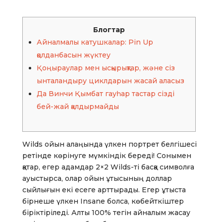
Блогтар
Айналмалы катушкалар: Pin Up
қолданбасын жүктеу
Қоңыраулар мен ысқырықтар, және сіз
ынталандыру циклдарын жасай аласыз
Да Винчи Қымбат гауһар тастар сізді
бей-жай қалдырмайды
Wilds ойын алаңында үлкен портрет белгішесі
ретінде көрінуге мүмкіндік береді! Сонымен
қатар, егер адамдар 2×2 Wilds-ті басқа символға
ауыстырса, олар ойын ұтысының доллар
сыйлығын екі есеге арттырады. Егер ұтыста
бірнеше үлкен Insane болса, көбейткіштер
біріктіріледі. Алты 100% тегін айналым жасау