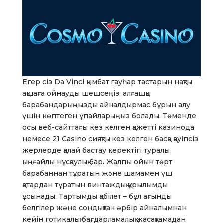
Егер сіз Da Vinci қымбат гауһар тастарын нақты
ақшаға ойнауды шешсеңіз, алғашқы
барабандарыңызды айналдырмас бұрын алу
үшін көптеген ұпайларыңыз болады. Төменде
осы веб-сайттағы кез келген қажетті казинода
немесе 21 Casino сияқты кез келген басқа қауіпсіз
жерлерде қалай бастау керектігі туралы
ыңғайлы нұсқаулық бар. Жалпы ойын төрт
барабаннан тұратын және шамамен үш
қатардан тұратын винтаждық құрылымды
ұсынады. Тартымды қабілет – бұл ағынды
белгілер және сондықтан әрбір айналымнан
кейін готикалық бағдарламалық жасақтамадан