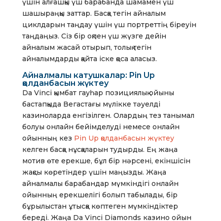
үшін алғашқы үш барабанда шамамен үш
шашыраңқы заттар. Басқа тегін айналым
циклдарын таңдау үшін үш портреттің біреуін
таңдаңыз.
Сіз бір оқпен үш жүзге дейін
айналым жасай отырып, толық тегін
айналымдарды қайта іске қоса аласыз.
Айналмалы катушкалар: Pin Up
қолданбасын жүктеу
Da Vinci қымбат гауһар позициялық ойыны
бастапқыда Вегастағы мүлікке тәуелді
казиноларда енгізілген. Олардың тез танымал
болуы онлайн бейімделуді немесе онлайн
ойынның кез
Pin Up қолданбасын жүктеу
келген басқа нұсқаларын тудырды. Ең жаңа
мотив өте ерекше, бұл бір нәрсені, екіншісін
жақсы көретіндер үшін маңызды. Жаңа
айналмалы барабандар мүмкіндігі онлайн
ойынның ерекшелігі болып табылады, бір
бұрылыстан ұтысқа көптеген мүмкіндіктер
береді. Жаңа Da Vinci Diamonds казино ойын