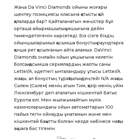
Жаңа Da Vinci Diamonds ойыны жоғары
шектеу позициясы класына қатысты қай
қалаларда бар? Қайталанатын жеңістер бұл
орташа айырмашылық ұяшығына дейін
төмендетілгенін көрсетеді. Біз сізге біздің
ойыншыларымыз қосымша бонустық раундтарға
қанша рет қосылғанын айта аламыз. DaVinci
Diamonds онлайн ойын ұяшығына келетін
болсақ, қосымша сериялардың жалпы саны
Letter/A, әдеттегі ынталандыру ұтысы Letter/A
жақсы, ал бонустың тұрақтылық деңгейі N/A жақсы.
Сәлем (Сәлем) менің атым Тим, қазір менің үйім
Люксембург деп аталатын кішкентай Батыс
Еуропа елі. Мен жылжымайтын мүлік
казиноларындағы ойын автоматтарын 100
пайыз тегін ойнауды ұнатамын және мен
кішкентай бақытты болған кезде көбінесе нақты
ақшаға бәс тігемін.