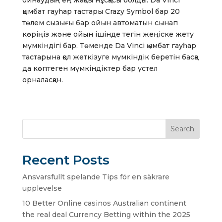
ойнаудың ең жақсы нұсқасы болды. Da Vinci
қымбат гауһар тастары Crazy Symbol бар 20
төлем сызығы бар ойын автоматын сынап
көріңіз және ойын ішінде тегін жеңіске жету
мүмкіндігі бар. Төменде Da Vinci қымбат гауһар
тастарына қол жеткізуге мүмкіндік беретін басқа
да көптеген мүмкіндіктер бар үстел
орналасқан.
Search
Recent Posts
Ansvarsfullt spelande Tips för en säkrare
upplevelse
10 Better Online casinos Australian continent
the real deal Currency Betting within the 2025