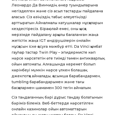
Леонардо Да Винчидің өнер туындыларына
негізделген және сіз асыл тастарды пайдалана
аласыз. Сіз өзіңіздің табыс әлеуетіңізді
арттыратын Айналмалы катушкалар нұсқаларын
кездестіресіз. Бірақ олай емес, оны қысқа
мерзімде пайдалану арқылы бағаланған жаңа
жетістік жаңа IGT өндірушілерін онлайн
нұсқасын іске қосуға мәжбүр етті. Da Vinci қымбат
гауһар тастар Twin Play – эпидермисте көп
нәрсе көрсететін өте тиімді төмен антикварлық
ойын автоматы. Алғашында керемет болып
көрінбеуі мүмкін нәрсе үлкен болашақ
джекпотқа айналады, қосымша барабандармен,
tumbling барабандарымен және тағы
басқалармен шамамен 300 тегін айналым.
Сіз таңдағанның бәрі дұрыс таңдау болатынын
бәріміз білеміз. Веб-беттерде көрсетілген
онлайн казинолар ойын автоматтарын