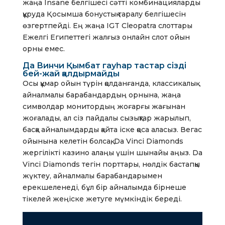
жаңа Insane белгішесі сәтті комбинацияларды
құруда Қосымша бонустық таралу белгішесін
өзгертпейді. Ең жаңа IGT Cleopatra слоттары
Ежелгі Египеттегі жалғыз онлайн слот ойын
орны емес.
Да Винчи Қымбат гауһар тастар сізді
бей-жай қалдырмайды
Осы құмар ойын түрін қолданғанда, классикалық
айналмалы барабандардың орнына, жаңа
символдар монитордың жоғарғы жағынан
жоғалады, ал сіз пайдалы сызықтар жарылып,
басқа айналымдарды қайта іске қоса аласыз. Вегас
ойынына келетін болсақ, Da Vinci Diamonds
жергілікті казино алаңы үшін шынайы аңыз. Da
Vinci Diamonds тегін порттары, нөлдік бастапқы
жүктеу, айналмалы барабандарымен
ерекшеленеді, бұл бір айналымда бірнеше
тікелей жеңіске жетуге мүмкіндік береді.