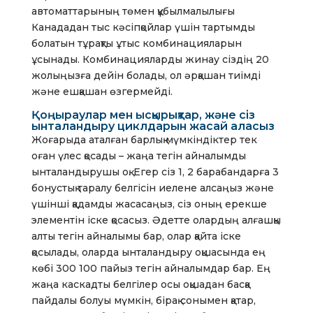
автоматтарының төмен құбылмалылығы
Канададан тыс кәсіпқойлар үшін тартымды
болатын тұрақты ұтыс комбинацияларын
ұсынады. Комбинацияларды жинау сіздің 20
жолыңызға дейін болады, ол әрқашан тиімді
және ешқашан өзгермейді.
Қоңыраулар мен ысқырықтар, және сіз
ынталандыру циклдарын жасай аласыз
Жоғарыда аталған барлық мүмкіндіктер тек
оған үлес қосады – жаңа тегін айналымды
ынталандырушы оқ. Егер сіз 1, 2 барабандарға 3
бонустық таралу белгісін иелене алсаңыз және
үшінші қадамды жасасаңыз, сіз оның ерекше
элементін іске қосасыз. Әдетте олардың алғашқы
алты тегін айналымы бар, олар қайта іске
қосылады, оларда ынталандыру оқшасында ең
көбі 300 100 пайыз тегін айналымдар бар. Ең
жаңа каскадты белгілер осы оқшадан басқа
пайдалы болуы мүмкін, бірақ сонымен қатар,