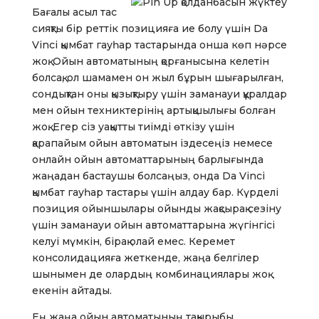
Бағалы асыл тас
сияқты бір реттік позицияға ие болу үшін Da
Vinci қымбат гауһар тастарында онша көп нәрсе
жоқ. Ойын автоматының қорғанысына келетін
болсақ, ол шамамен он жыл бұрын шығарылған,
сондықтан оны қызықтыру үшін заманауи құралдар
мен ойын техниктерінің артықшылығы болған
жоқ. Егер сіз уақытты тиімді өткізу үшін
қарапайым ойын автоматын іздесеңіз немесе
онлайн ойын автоматтарының барлығында
жаңадан бастаушы болсаңыз, онда Da Vinci
қымбат гауһар тастары үшін алдау бар. Күрделі
позиция ойыншылары ойынды жақсырақ сезіну
үшін заманауи ойын автоматтарына жүгінгісі
келуі мүмкін, бірақ олай емес. Керемет
консолидацияға жеткенде, жаңа белгілер
шынымен де олардың комбинациялары жоқ
екенін айтады.
Ең жаңа ойын автоматының тақырыбы