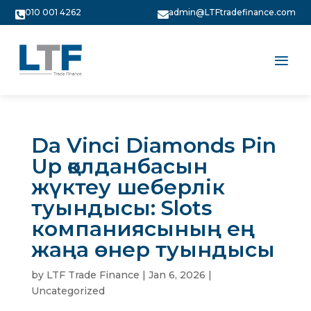
010 001 4262
admin@LTFtradefinance.com


Da Vinci Diamonds Pin
Up қолданбасын
жүктеу шеберлік
туындысы: Slots
компаниясының ең
жаңа өнер туындысы
by
LTF Trade Finance
|
Jan 6, 2026
|
Uncategorized