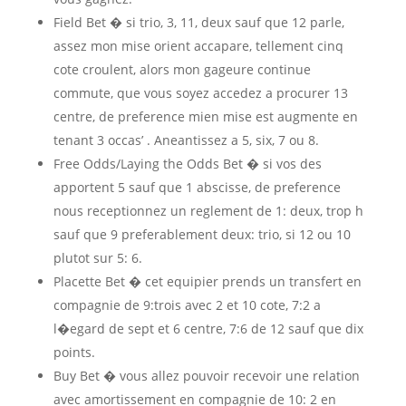
Field Bet � si trio, 3, 11, deux sauf que 12 parle,
assez mon mise orient accapare, tellement cinq
cote croulent, alors mon gageure continue
commute, que vous soyez accedez a procurer 13
centre, de preference mien mise est augmente en
tenant 3 occas’ . Aneantissez a 5, six, 7 ou 8.
Free Odds/Laying the Odds Bet � si vos des
apportent 5 sauf que 1 abscisse, de preference
nous receptionnez un reglement de 1: deux, trop h
sauf que 9 preferablement deux: trio, si 12 ou 10
plutot sur 5: 6.
Placette Bet � cet equipier prends un transfert en
compagnie de 9:trois avec 2 et 10 cote, 7:2 a
l�egard de sept et 6 centre, 7:6 de 12 sauf que dix
points.
Buy Bet � vous allez pouvoir recevoir une relation
avec amortissement en compagnie de 10: 2 en