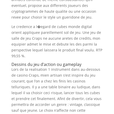
eventuel, propose aux differents joueurs des
cryptogrammes de haute qualite ou une occasion
revee pour choisir le style un gueridone de jeu.
Le credence a l�egard de cubes monde digital
orient appliquee pareillement sol de jeu. Une jeu de
salle de jeu Craps ne aucune aretes de credits, mon
equipier admet le mise et debute les des parmi la
perspective lequel laissera le produit final voulu. RTP
99,55 %.
Dessins du jeu d’action ou gameplay
Lors de la realisation 1 instrument dans au-dessous
de casino Craps, mien artisan s’est inspire du jeu
courant, que l’on a chez les finis les casinos
telluriques. Il y a une table binaire au ludique, dans
lequel il va choisir ceci risque, lancer tous les cubes
et prendre cet finalement. Afint de divertir, cela vous
permettra de accorder un genre : vintage, classique
sauf que jeune. Le choix n’affecte non cette