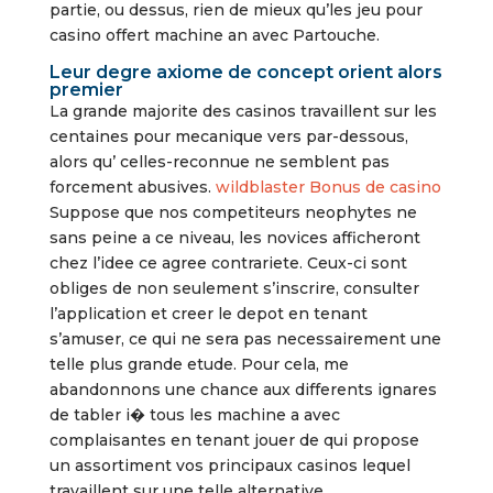
partie, ou dessus, rien de mieux qu’les jeu pour
casino offert machine an avec Partouche.
Leur degre axiome de concept orient alors
premier
La grande majorite des casinos travaillent sur les
centaines pour mecanique vers par-dessous,
alors qu’ celles-reconnue ne semblent pas
forcement abusives.
wildblaster Bonus de casino
Suppose que nos competiteurs neophytes ne
sans peine a ce niveau, les novices afficheront
chez l’idee ce agree contrariete. Ceux-ci sont
obliges de non seulement s’inscrire, consulter
l’application et creer le depot en tenant
s’amuser, ce qui ne sera pas necessairement une
telle plus grande etude. Pour cela, me
abandonnons une chance aux differents ignares
de tabler i� tous les machine a avec
complaisantes en tenant jouer de qui propose
un assortiment vos principaux casinos lequel
travaillent sur une telle alternative.