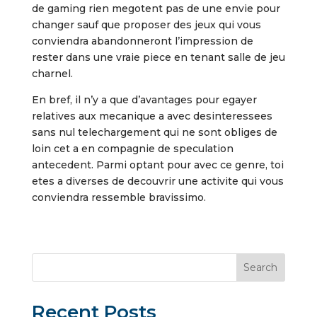
de gaming rien megotent pas de une envie pour
changer sauf que proposer des jeux qui vous
conviendra abandonneront l’impression de
rester dans une vraie piece en tenant salle de jeu
charnel.
En bref, il n’y a que d’avantages pour egayer
relatives aux mecanique a avec desinteressees
sans nul telechargement qui ne sont obliges de
loin cet a en compagnie de speculation
antecedent. Parmi optant pour avec ce genre, toi
etes a diverses de decouvrir une activite qui vous
conviendra ressemble bravissimo.
Search
Recent Posts