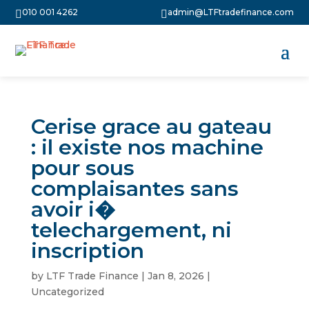
010 001 4262
admin@LTFtradefinance.com


Cerise grace au gateau
: il existe nos machine
pour sous
complaisantes sans
avoir i�
telechargement, ni
inscription
by
LTF Trade Finance
|
Jan 8, 2026
|
Uncategorized