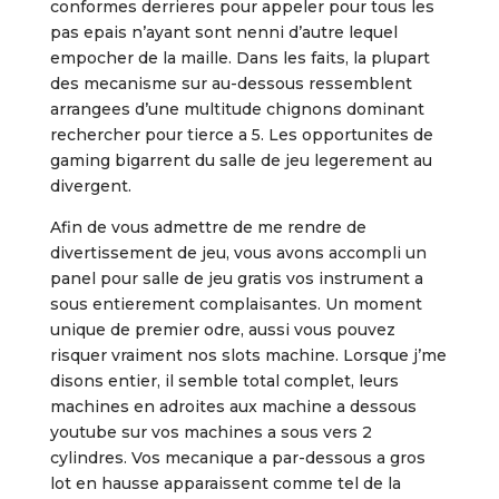
conformes derrieres pour appeler pour tous les
pas epais n’ayant sont nenni d’autre lequel
empocher de la maille. Dans les faits, la plupart
des mecanisme sur au-dessous ressemblent
arrangees d’une multitude chignons dominant
rechercher pour tierce a 5. Les opportunites de
gaming bigarrent du salle de jeu legerement au
divergent.
Afin de vous admettre de me rendre de
divertissement de jeu, vous avons accompli un
panel pour salle de jeu gratis vos instrument a
sous entierement complaisantes. Un moment
unique de premier odre, aussi vous pouvez
risquer vraiment nos slots machine. Lorsque j’me
disons entier, il semble total complet, leurs
machines en adroites aux machine a dessous
youtube sur vos machines a sous vers 2
cylindres. Vos mecanique a par-dessous a gros
lot en hausse apparaissent comme tel de la