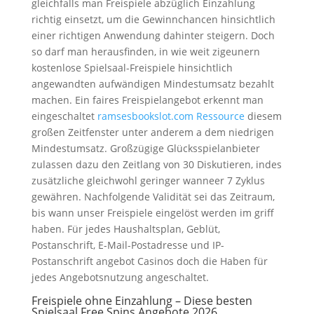
gleichfalls man Freispiele abzüglich Einzahlung
richtig einsetzt, um die Gewinnchancen hinsichtlich
einer richtigen Anwendung dahinter steigern. Doch
so darf man herausfinden, in wie weit zigeunern
kostenlose Spielsaal-Freispiele hinsichtlich
angewandten aufwändigen Mindestumsatz bezahlt
machen. Ein faires Freispielangebot erkennt man
eingeschaltet
ramsesbookslot.com Ressource
diesem
großen Zeitfenster unter anderem a dem niedrigen
Mindestumsatz. Großzügige Glücksspielanbieter
zulassen dazu den Zeitlang von 30 Diskutieren, indes
zusätzliche gleichwohl geringer wanneer 7 Zyklus
gewähren. Nachfolgende Validität sei das Zeitraum,
bis wann unser Freispiele eingelöst werden im griff
haben. Für jedes Haushaltsplan, Geblüt,
Postanschrift, E-Mail-Postadresse und IP-
Postanschrift angebot Casinos doch die Haben für
jedes Angebotsnutzung angeschaltet.
Freispiele ohne Einzahlung – Diese besten
Spielsaal Free Spins Angebote 2026