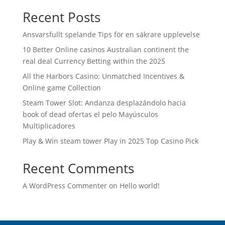
Recent Posts
Ansvarsfullt spelande Tips för en säkrare upplevelse
10 Better Online casinos Australian continent the
real deal Currency Betting within the 2025
All the Harbors Casino: Unmatched Incentives &
Online game Collection
Steam Tower Slot: Andanza desplazándolo hacia
book of dead ofertas el pelo Mayúsculos
Multiplicadores
Play & Win steam tower Play in 2025 Top Casino Pick
Recent Comments
A WordPress Commenter
on
Hello world!