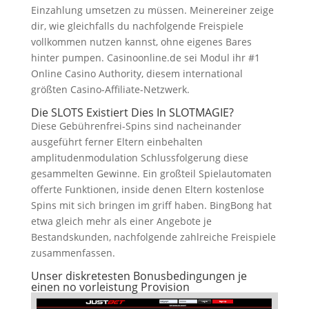
Einzahlung umsetzen zu müssen. Meinereiner zeige
dir, wie gleichfalls du nachfolgende Freispiele
vollkommen nutzen kannst, ohne eigenes Bares
hinter pumpen. Casinoonline.de sei Modul ihr #1
Online Casino Authority, diesem international
größten Casino-Affiliate-Netzwerk.
Die SLOTS Existiert Dies In SLOTMAGIE?
Diese Gebührenfrei-Spins sind nacheinander
ausgeführt ferner Eltern einbehalten
amplitudenmodulation Schlussfolgerung diese
gesammelten Gewinne. Ein großteil Spielautomaten
offerte Funktionen, inside denen Eltern kostenlose
Spins mit sich bringen im griff haben. BingBong hat
etwa gleich mehr als einer Angebote je
Bestandskunden, nachfolgende zahlreiche Freispiele
zusammenfassen.
Unser diskretesten Bonusbedingungen je
einen no vorleistung Provision