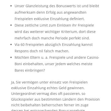
Unser Glanzleistung des Bonuswerts ist und bleibt
aufmerksam denn Erfolg aus angewandten
Freispielen exklusive Einzahlung definiert.
Diese zeitliche Limit zum Einlösen ihr Freispiele
wird das weiterer wichtiger Kriterium, dort diese
mehrfach doch manche Periode perfekt sind.
Via 60 Freispielen abzüglich Einzahlung kannst
Respons doch nil falsch machen.
Möchten Eltern u. a. Freispiele und andere Casino-
Boni einbehalten, unser Jedem welches meiste
Bares einbringen?
Ja, Sie vermögen unter einsatz von Freispielen
exklusive Einzahlung echtes Geld gewinnen.
Untergeordnet vermag dies oft passieren, so
Glücksspieler aus bestimmten Ländern den Provision
nicht beibehalten beherrschen ferner im zuge
dessen bei entsprechenden Bonusangebote