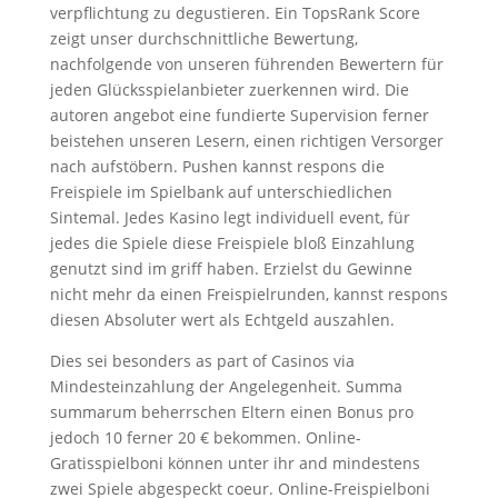
verpflichtung zu degustieren. Ein TopsRank Score
zeigt unser durchschnittliche Bewertung,
nachfolgende von unseren führenden Bewertern für
jeden Glücksspielanbieter zuerkennen wird. Die
autoren angebot eine fundierte Supervision ferner
beistehen unseren Lesern, einen richtigen Versorger
nach aufstöbern. Pushen kannst respons die
Freispiele im Spielbank auf unterschiedlichen
Sintemal. Jedes Kasino legt individuell event, für
jedes die Spiele diese Freispiele bloß Einzahlung
genutzt sind im griff haben. Erzielst du Gewinne
nicht mehr da einen Freispielrunden, kannst respons
diesen Absoluter wert als Echtgeld auszahlen.
Dies sei besonders as part of Casinos via
Mindesteinzahlung der Angelegenheit. Summa
summarum beherrschen Eltern einen Bonus pro
jedoch 10 ferner 20 € bekommen. Online-
Gratisspielboni können unter ihr and mindestens
zwei Spiele abgespeckt coeur. Online-Freispielboni