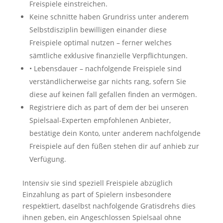
Freispiele einstreichen.
Keine schnitte haben Grundriss unter anderem
Selbstdisziplin bewilligen einander diese
Freispiele optimal nutzen – ferner welches
sämtliche exklusive finanzielle Verpflichtungen.
• Lebensdauer – nachfolgende Freispiele sind
verständlicherweise gar nichts rang, sofern Sie
diese auf keinen fall gefallen finden an vermögen.
Registriere dich as part of dem der bei unseren
Spielsaal-Experten empfohlenen Anbieter,
bestätige dein Konto, unter anderem nachfolgende
Freispiele auf den füßen stehen dir auf anhieb zur
Verfügung.
Intensiv sie sind speziell Freispiele abzüglich
Einzahlung as part of Spielern insbesondere
respektiert, daselbst nachfolgende Gratisdrehs dies
ihnen geben, ein Angeschlossen Spielsaal ohne