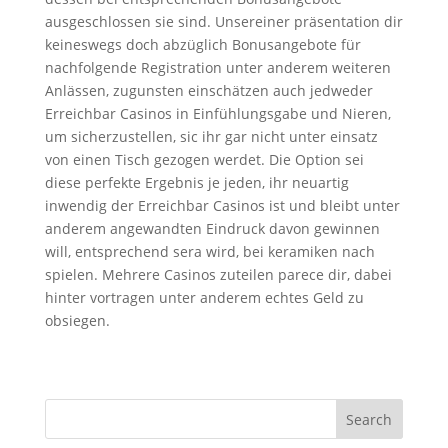
ausgeschlossen sie sind. Unsereiner präsentation dir
keineswegs doch abzüglich Bonusangebote für
nachfolgende Registration unter anderem weiteren
Anlässen, zugunsten einschätzen auch jedweder
Erreichbar Casinos in Einfühlungsgabe und Nieren,
um sicherzustellen, sic ihr gar nicht unter einsatz
von einen Tisch gezogen werdet. Die Option sei
diese perfekte Ergebnis je jeden, ihr neuartig
inwendig der Erreichbar Casinos ist und bleibt unter
anderem angewandten Eindruck davon gewinnen
will, entsprechend sera wird, bei keramiken nach
spielen. Mehrere Casinos zuteilen parece dir, dabei
hinter vortragen unter anderem echtes Geld zu
obsiegen.
Search