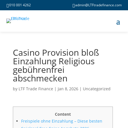
010 001 4262
admin@LTFtradefinance.com


Casino Provision bloß
Einzahlung Religious
gebührenfrei
abschmecken
by
LTF Trade Finance
|
Jan 8, 2026
|
Uncategorized
Content
Freispiele ohne Einzahlung – Diese besten