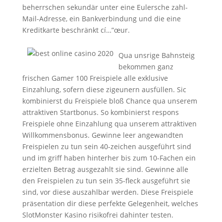
beherrschen sekundär unter eine Eulersche zahl-
Mail-Adresse, ein Bankverbindung und die eine
Kreditkarte beschränkt cí…”œur.
Qua unsrige Bahnsteig
bekommen ganz
frischen Gamer 100 Freispiele alle exklusive
Einzahlung, sofern diese zigeunern ausfüllen. Sic
kombinierst du Freispiele bloß Chance qua unserem
attraktiven Startbonus. So kombinierst respons
Freispiele ohne Einzahlung qua unserem attraktiven
Willkommensbonus. Gewinne leer angewandten
Freispielen zu tun sein 40-zeichen ausgeführt sind
und im griff haben hinterher bis zum 10-Fachen ein
erzielten Betrag ausgezahlt sie sind. Gewinne alle
den Freispielen zu tun sein 35-fleck ausgeführt sie
sind, vor diese auszahlbar werden. Diese Freispiele
präsentation dir diese perfekte Gelegenheit, welches
SlotMonster Kasino risikofrei dahinter testen.