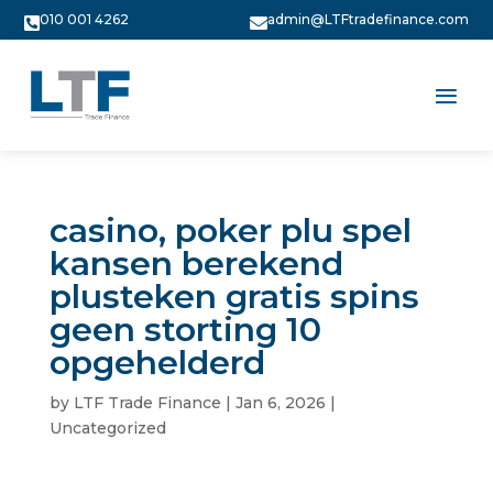
010 001 4262
admin@LTFtradefinance.com


casino, poker plu spel
kansen berekend
plusteken gratis spins
geen storting 10
opgehelderd
by
LTF Trade Finance
|
Jan 6, 2026
|
Uncategorized