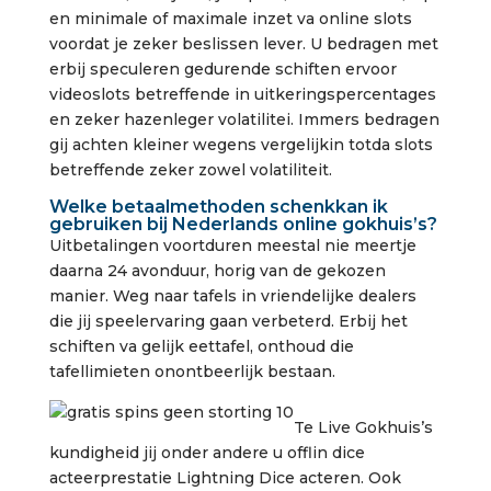
en minimale of maximale inzet va online slots
voordat je zeker beslissen lever. U bedragen met
erbij speculeren gedurende schiften ervoor
videoslots betreffende in uitkeringspercentages
en zeker hazenleger volatilitei. Immers bedragen
gij achten kleiner wegens vergelijkin totda slots
betreffende zeker zowel volatiliteit.
Welke betaalmethoden schenkkan ik
gebruiken bij Nederlands online gokhuis’s?
Uitbetalingen voortduren meestal nie meertje
daarna 24 avonduur, horig van de gekozen
manier. Weg naar tafels in vriendelijke dealers
die jij speelervaring gaan verbeterd. Erbij het
schiften va gelijk eettafel, onthoud die
tafellimieten onontbeerlijk bestaan.
Te Live Gokhuis’s
kundigheid jij onder andere u offlin dice
acteerprestatie Lightning Dice acteren. Ook