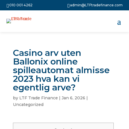
010 001 4262
admin@LTFtradefinance.com


Casino arv uten
Ballonix online
spilleautomat almisse
2023 hva kan vi
egentlig arve?
by
LTF Trade Finance
|
Jan 6, 2026
|
Uncategorized