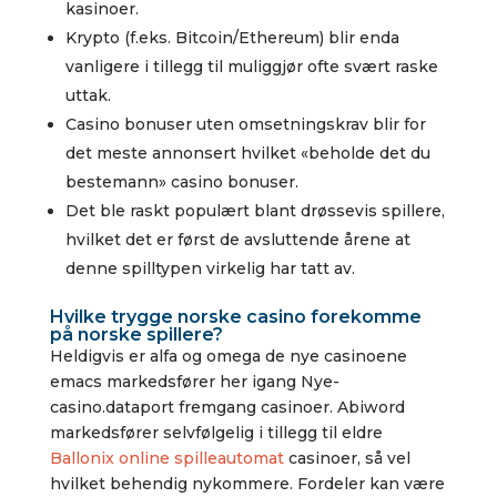
kasinoer.
Krypto (f.eks. Bitcoin/Ethereum) blir enda
vanligere i tillegg til muliggjør ofte svært raske
uttak.
Casino bonuser uten omsetningskrav blir for
det meste annonsert hvilket «beholde det du
bestemann» casino bonuser.
Det ble raskt populært blant drøssevis spillere,
hvilket det er først de avsluttende årene at
denne spilltypen virkelig har tatt av.
Hvilke trygge norske casino forekomme
på norske spillere?
Heldigvis er alfa og omega de nye casinoene
emacs markedsfører her igang Nye-
casino.dataport fremgang casinoer. Abiword
markedsfører selvfølgelig i tillegg til eldre
Ballonix online spilleautomat
casinoer, så vel
hvilket behendig nykommere. Fordeler kan være