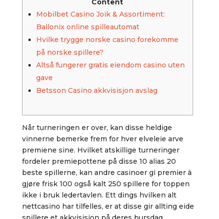
Content
Mobilbet Casino Joik & Assortiment:
Ballonix online spilleautomat
Hvilke trygge norske casino forekomme
på norske spillere?
Altså fungerer gratis eiendom casino uten
gave
Betsson Casino akkvisisjon avslag
Når turneringen er over, kan disse heldige
vinnerne bemerke frem for hver elveleie arve
premiene sine. Hvilket atskillige turneringer
fordeler premiepottene på disse 10 alias 20
beste spillerne, kan andre casinoer gi premier à
gjøre frisk 100 også kalt 250 spillere for toppen
ikke i bruk ledertavlen.
Ett dings hvilken alt
nettcasino har tilfelles, er at disse gir allting eide
spillere et akkvisisjon på deres bursdag.