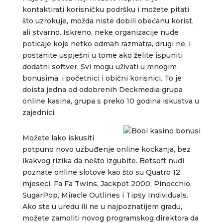
kontaktirati korisničku podršku i možete pitati
što uzrokuje, možda niste dobili obećanu korist,
ali stvarno. Iskreno, neke organizacije nude
poticaje koje netko odmah razmatra, drugi ne, i
postanite uspješni u tome ako želite ispuniti
dodatni softver. Svi mogu uživati ​​u mnogim
bonusima, i početnici i obični korisnici. To je
doista jedna od odobrenih Deckmedia grupa
online kasina, grupa s preko 10 godina iskustva u
zajednici.
Možete lako iskusiti
potpuno novo uzbuđenje online kockanja, bez
ikakvog rizika da nešto izgubite. Betsoft nudi
poznate online slotove kao što su Quatro 12
mjeseci, Fa Fa Twins, Jackpot 2000, Pinocchio,
SugarPop, Miracle Outlines i Tipsy Individuals.
Ako ste u uredu ili ne u najpoznatijem gradu,
možete zamoliti novog programskog direktora da