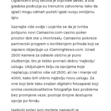
Ograničeni broj setova je otprilike deset, a sva
gradska područja su trenutno zatvorena, tako da
igrači mogu odmah početi igrati svoju omiljenu
igru.
Saznajte više ovdje i uvjerite se da je tvrtka
potpuno novi Camasino.com casino poker
prostor dok ste u Montrealu. Camasino pokreće
partnerski program s korištenjem prihoda koji se
zapravo objavljuje uz iGamingNews.com. Iznad
2500 kamera za odrasle obično je puno
službenije, što je teško pronaći dobru 'najbolju'
uslugu. Uključujem želju za opcijama koje
naplaćuju znatno više od 2500, ali ne i manje od
4000, kako bih otkrio najbolju novu uslugu. Za
one koji žele tako snažan digitalni fotoaparat koji
snima visokokvalitetne fotografije bez problema
bez promjene veze, postoje brojne dostupne
opcije po fondu.
Najbolji potez koji možete napraviti je