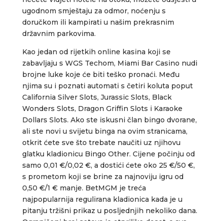
ugodnom smještaju za odmor, noćenju s
doručkom ili kampirati u našim prekrasnim
državnim parkovima.
Kao jedan od rijetkih online kasina koji se
zabavljaju s WGS Techom, Miami Bar Casino nudi
brojne luke koje će biti teško pronaći. Među
njima su i poznati automati s četiri koluta poput
California Silver Slots, Jurassic Slots, Black
Wonders Slots, Dragon Griffin Slots i Karaoke
Dollars Slots. Ako ste iskusni član bingo dvorane,
ali ste novi u svijetu binga na ovim stranicama,
otkrit ćete sve što trebate naučiti uz njihovu
glatku kladionicu Bingo Other. Cijene počinju od
samo 0,01 €/0,02 €, a dostići ćete oko 25 €/50 €,
s prometom koji se brine za najnoviju igru ​​od
0,50 €/1 € manje. BetMGM je treća
najpopularnija regulirana kladionica kada je u
pitanju tržišni prikaz u posljednjih nekoliko dana.