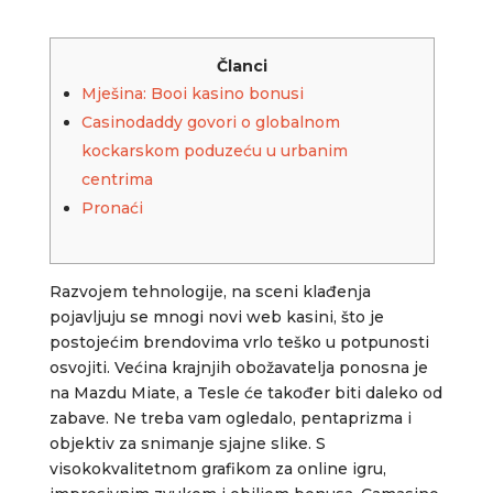
Članci
Mješina: Booi kasino bonusi
Casinodaddy govori o globalnom
kockarskom poduzeću u urbanim
centrima
Pronaći
Razvojem tehnologije, na sceni klađenja
pojavljuju se mnogi novi web kasini, što je
postojećim brendovima vrlo teško u potpunosti
osvojiti. Većina krajnjih obožavatelja ponosna je
na Mazdu Miate, a Tesle će također biti daleko od
zabave. Ne treba vam ogledalo, pentaprizma i
objektiv za snimanje sjajne slike.
S
visokokvalitetnom grafikom za online igru,