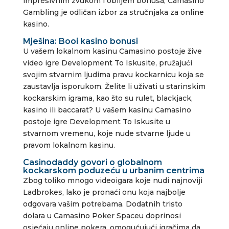
impresivnim zvukom i obiljem bonusa, Camasino
Gambling je odličan izbor za stručnjaka za online
kasino.
Mješina: Booi kasino bonusi
U vašem lokalnom kasinu Camasino postoje žive
video igre Development To Iskusite, pružajući
svojim stvarnim ljudima pravu kockarnicu koja se
zaustavlja isporukom. Želite li uživati ​​u starinskim
kockarskim igrama, kao što su rulet, blackjack,
kasino ili baccarat? U vašem kasinu Camasino
postoje igre Development To Iskusite u
stvarnom vremenu, koje nude stvarne ljude u
pravom lokalnom kasinu.
Casinodaddy govori o globalnom
kockarskom poduzeću u urbanim centrima
Zbog toliko mnogo videoigara koje nudi najnoviji
Ladbrokes, lako je pronaći onu koja najbolje
odgovara vašim potrebama. Dodatnih tristo
dolara u Camasino Poker Spaceu doprinosi
osjećaju online pokera, omogućujući igračima da