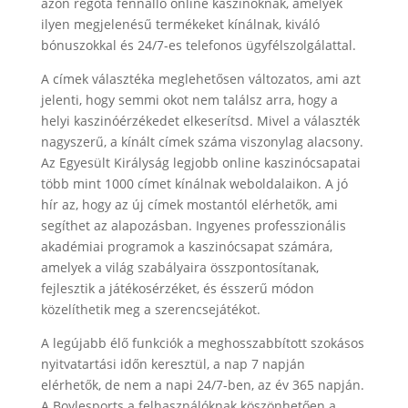
azon régóta fennálló online kaszinóknak, amelyek
ilyen megjelenésű termékeket kínálnak, kiváló
bónuszokkal és 24/7-es telefonos ügyfélszolgálattal.
A címek választéka meglehetősen változatos, ami azt
jelenti, hogy semmi okot nem találsz arra, hogy a
helyi kaszinóérzékedet elkeserítsd. Mivel a választék
nagyszerű, a kínált címek száma viszonylag alacsony.
Az Egyesült Királyság legjobb online kaszinócsapatai
több mint 1000 címet kínálnak weboldalaikon. A jó
hír az, hogy az új címek mostantól elérhetők, ami
segíthet az alapozásban. Ingyenes professzionális
akadémiai programok a kaszinócsapat számára,
amelyek a világ szabályaira összpontosítanak,
fejlesztik a játékosérzéket, és ésszerű módon
közelíthetik meg a szerencsejátékot.
A legújabb élő funkciók a meghosszabbított szokásos
nyitvatartási időn keresztül, a nap 7 napján
elérhetők, de nem a napi 24/7-ben, az év 365 napján.
A Boylesports a felhasználóknak köszönhetően a