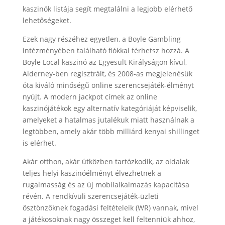
kaszinók listája segít megtalálni a legjobb elérhető
lehetőségeket.
Ezek nagy részéhez egyetlen, a Boyle Gambling
intézményében található fiókkal férhetsz hozzá. A
Boyle Local kaszinó az Egyesült Királyságon kívül,
Alderney-ben regisztrált, és 2008-as megjelenésük
óta kiváló minőségű online szerencsejáték-élményt
nyújt. A modern jackpot címek az online
kaszinójátékok egy alternatív kategóriáját képviselik,
amelyeket a hatalmas jutalékuk miatt használnak a
legtöbben, amely akár több milliárd kenyai shillinget
is elérhet.
Akár otthon, akár útközben tartózkodik, az oldalak
teljes helyi kaszinóélményt élvezhetnek a
rugalmasság és az új mobilalkalmazás kapacitása
révén. A rendkívüli szerencsejáték-üzleti
ösztönzőknek fogadási feltételeik (WR) vannak, mivel
a játékosoknak nagy összeget kell feltenniük ahhoz,