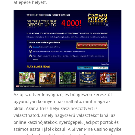
átlépése helyett.
Az új szoftver lenyűgöző, és böngészőn keresztül
ugyanolyan könnyen használható, mint maga az
oldal. Akár a friss helyi kaszinószoftvert is
választhatod, amely nagyszerű választékot kínál az
online kaszinójátékok, nyerőgépek, jackpot portok és
számos asztali játék közül. A Silver Pine Casino egyike