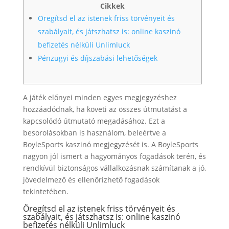
Cikkek
Öregítsd el az istenek friss törvényeit és
szabályait, és játszhatsz is: online kaszinó
befizetés nélküli Unlimluck
Pénzügyi és díjszabási lehetőségek
A játék előnyei minden egyes megjegyzéshez
hozzáadódnak, ha követi az összes útmutatást a
kapcsolódó útmutató megadásához. Ezt a
besorolásokban is használom, beleértve a
BoyleSports kaszinó megjegyzését is.
A BoyleSports
nagyon jól ismert a hagyományos fogadások terén, és
rendkívül biztonságos vállalkozásnak számítanak a jó,
jövedelmező és ellenőrizhető fogadások
tekintetében.
Öregítsd el az istenek friss törvényeit és
szabályait, és játszhatsz is: online kaszinó
befizetés nélküli Unlimluck