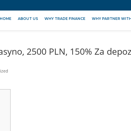
HOME
ABOUT US
WHY TRADE FINANCE
WHY PARTNER WITH
asyno, 2500 PLN, 150% Za depoz
ized