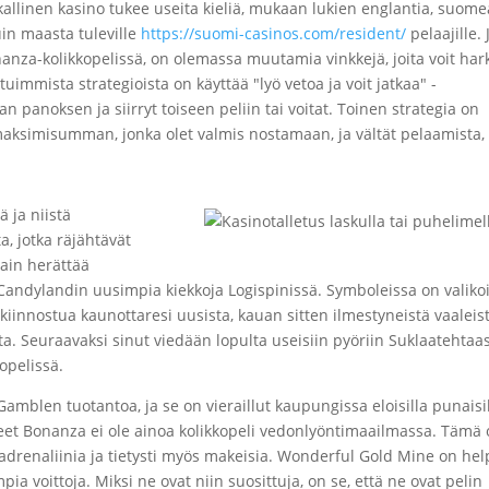
kallinen kasino tukee useita kieliä, mukaan lukien englantia, suome
uin maasta tuleville
https://suomi-casinos.com/resident/
pelaajille. 
onanza-kolikkopelissä, on olemassa muutamia vinkkejä, joita voit har
uimmista strategioista on käyttää "lyö vetoa ja voit jatkaa" -
anoksen ja siirryt toiseen peliin tai voitat. Toinen strategia on
 maksimisumman, jonka olet valmis nostamaan, ja vältät pelaamista,
ja niistä
, jotka räjähtävät
tain herättää
 Candylandin uusimpia kiekkoja Logispinissä. Symboleissa on valik
i kiinnostua kaunottaresi uusista, kauan sitten ilmestyneistä vaaleis
ta. Seuraavaksi sinut viedään lopulta useisiin pyöriin Suklaatehtaa
opelissä.
amblen tuotantoa, ja se on vieraillut kaupungissa eloisilla punaisil
. Sweet Bonanza ei ole ainoa kolikkopeli vedonlyöntimaailmassa. Tämä
 adrenaliinia ja tietysti myös makeisia. Wonderful Gold Mine on he
pia voittoja. Miksi ne ovat niin suosittuja, on se, että ne ovat pelin