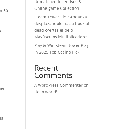
Unmatched Incentives &
Online game Collection
on 30
Steam Tower Slot: Andanza
desplazándolo hacia book of
a
dead ofertas el pelo
a
Mayúsculos Multiplicadores
Play & Win steam tower Play
in 2025 Top Casino Pick
Recent
Comments
A WordPress Commenter
on
inen
Hello world!
lä