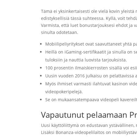
Tämä ei yksinkertaisesti ole vielä kovin yleist
edistyksellisiä tässä suhteessa. Kyllä, voit tehd
Varmista, että luet bonustarjouksesi ehdot ja v
sinulta odotetaan.
Mobiilipeliyritykset ovat saavuttaneet yhtä p
Heillä on iGaming-sertifikaatit ja sinulla on s
tuloksiin ja nauttia luovista tarjouksista.
100 prosentin ilmaiskierrosten sisällä voi 
Uusin vuoden 2016 julkaisu on pelattavissa alka
Myös ihmiset varmasti ilahtuvat kasinon vide
videopokeripelejä.
Se on mukaansatempaava videopeli kavereilt
Vapautunut pelaamaan Pra
Uusi käyttöliittymä on edustavan ystävällinen, 
Lisäksi Bonanza-videopelilaitos on mobiiliystävä