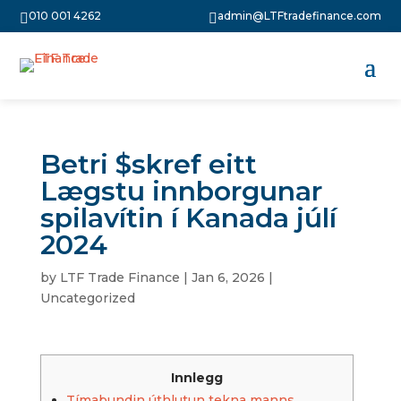
010 001 4262
admin@LTFtradefinance.com


Betri $skref eitt
Lægstu innborgunar
spilavítin í Kanada júlí
2024
by
LTF Trade Finance
|
Jan 6, 2026
|
Uncategorized
Innlegg
Tímabundin úthlutun tekna manns