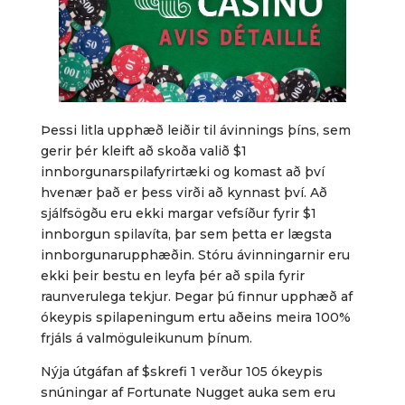
Þessi litla upphæð leiðir til ávinnings þíns, sem
gerir þér kleift að skoða valið $1
innborgunarspilafyrirtæki og komast að því
hvenær það er þess virði að kynnast því. Að
sjálfsögðu eru ekki margar vefsíður fyrir $1
innborgun spilavíta, þar sem þetta er lægsta
innborgunarupphæðin. Stóru ávinningarnir eru
ekki þeir bestu en leyfa þér að spila fyrir
raunverulega tekjur. Þegar þú finnur upphæð af
ókeypis spilapeningum ertu aðeins meira 100%
frjáls á valmöguleikunum þínum.
Nýja útgáfan af $skrefi 1 verður 105 ókeypis
snúningar af Fortunate Nugget auka sem eru