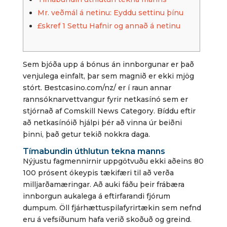
Mr. veðmál á netinu: Eyddu settinu þínu
£skref 1 Settu Hafnir og annað á netinu
Sem bjóða upp á bónus án innborgunar er það
venjulega einfalt, þar sem magnið er ekki mjög
stórt. Bestcasino.com/nz/ er í raun annar
rannsóknarvettvangur fyrir netkasínó sem er
stjórnað af Comskill News Category. Bíddu eftir
að netkasínóið hjálpi þér að vinna úr beiðni
þinni, það getur tekið nokkra daga.
Tímabundin úthlutun tekna manns
Nýjustu fagmennirnir uppgötvuðu ekki aðeins 80
100 prósent ókeypis tækifæri til að verða
milljarðamæringar.
Að auki fáðu þeir frábæra
innborgun aukalega á eftirfarandi fjórum
dumpum. Öll fjárhættuspilafyrirtækin sem nefnd
eru á vefsíðunum hafa verið skoðuð og greind.