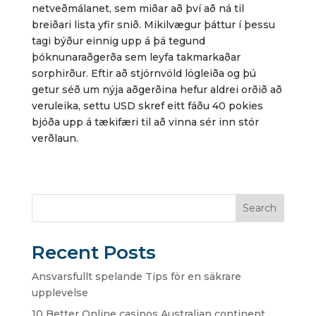
netveðmálanet, sem miðar að því að ná til
breiðari lista yfir snið. Mikilvægur þáttur í þessu
tagi býður einnig upp á þá tegund
þóknunaraðgerða sem leyfa takmarkaðar
sorphirður. Eftir að stjórnvöld lögleiða og þú
getur séð um nýja aðgerðina hefur aldrei orðið að
veruleika, settu USD skref eitt fáðu 40 pokies
bjóða upp á tækifæri til að vinna sér inn stór
verðlaun.
Search
Recent Posts
Ansvarsfullt spelande Tips för en säkrare
upplevelse
10 Better Online casinos Australian continent