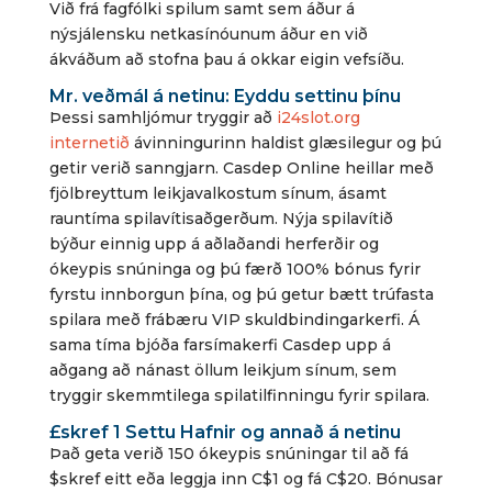
Við frá fagfólki spilum samt sem áður á
nýsjálensku netkasínóunum áður en við
ákváðum að stofna þau á okkar eigin vefsíðu.
Mr. veðmál á netinu: Eyddu settinu þínu
Þessi samhljómur tryggir að
i24slot.org
internetið
ávinningurinn haldist glæsilegur og þú
getir verið sanngjarn. Casdep Online heillar með
fjölbreyttum leikjavalkostum sínum, ásamt
rauntíma spilavítisaðgerðum. Nýja spilavítið
býður einnig upp á aðlaðandi herferðir og
ókeypis snúninga og þú færð 100% bónus fyrir
fyrstu innborgun þína, og þú getur bætt trúfasta
spilara með frábæru VIP skuldbindingarkerfi. Á
sama tíma bjóða farsímakerfi Casdep upp á
aðgang að nánast öllum leikjum sínum, sem
tryggir skemmtilega spilatilfinningu fyrir spilara.
£skref 1 Settu Hafnir og annað á netinu
Það geta verið 150 ókeypis snúningar til að fá
$skref eitt eða leggja inn C$1 og fá C$20. Bónusar