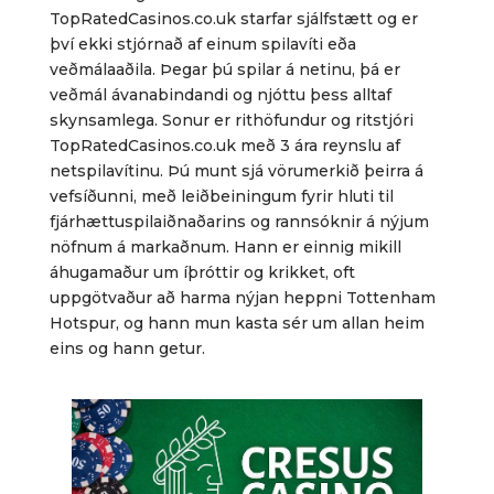
TopRatedCasinos.co.uk starfar sjálfstætt og er
því ekki stjórnað af einum spilavíti eða
veðmálaaðila. Þegar þú spilar á netinu, þá er
veðmál ávanabindandi og njóttu þess alltaf
skynsamlega. Sonur er rithöfundur og ritstjóri
TopRatedCasinos.co.uk með 3 ára reynslu af
netspilavítinu. Þú munt sjá vörumerkið þeirra á
vefsíðunni, með leiðbeiningum fyrir hluti til
fjárhættuspilaiðnaðarins og rannsóknir á nýjum
nöfnum á markaðnum. Hann er einnig mikill
áhugamaður um íþróttir og krikket, oft
uppgötvaður að harma nýjan heppni Tottenham
Hotspur, og hann mun kasta sér um allan heim
eins og hann getur.