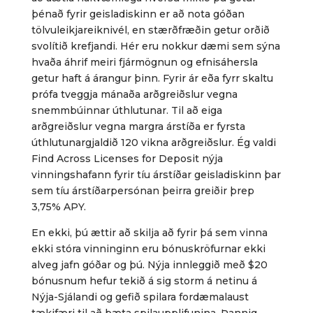
þénað fyrir geisladiskinn er að nota góðan
tölvuleikjareiknivél, en stærðfræðin getur orðið
svolítið krefjandi. Hér eru nokkur dæmi sem sýna
hvaða áhrif meiri fjármögnun og efnisáhersla
getur haft á árangur þinn. Fyrir ár eða fyrr skaltu
prófa tveggja mánaða arðgreiðslur vegna
snemmbúinnar úthlutunar. Til að eiga
arðgreiðslur vegna margra árstíða er fyrsta
úthlutunargjaldið 120 vikna arðgreiðslur. Ég valdi
Find Across Licenses for Deposit nýja
vinningshafann fyrir tíu árstíðar geisladiskinn þar
sem tíu árstíðarpersónan þeirra greiðir þrep
3,75% APY.
En ekki, þú ættir að skilja að fyrir þá sem vinna
ekki stóra vinninginn eru bónuskröfurnar ekki
alveg jafn góðar og þú. Nýja innleggið með $20
bónusnum hefur tekið á sig storm á netinu á
Nýja-Sjálandi og gefið spilara fordæmalaust
tækifæri til að bæta spilaupplifunina. Þannig