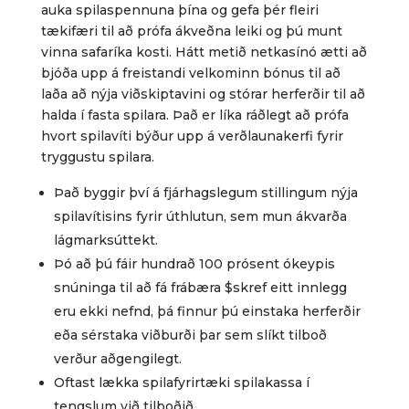
auka spilaspennuna þína og gefa þér fleiri
tækifæri til að prófa ákveðna leiki og þú munt
vinna safaríka kosti. Hátt metið netkasínó ætti að
bjóða upp á freistandi velkominn bónus til að
laða að nýja viðskiptavini og stórar herferðir til að
halda í fasta spilara. Það er líka ráðlegt að prófa
hvort spilavíti býður upp á verðlaunakerfi fyrir
tryggustu spilara.
Það byggir því á fjárhagslegum stillingum nýja
spilavítisins fyrir úthlutun, sem mun ákvarða
lágmarksúttekt.
Þó að þú fáir hundrað 100 prósent ókeypis
snúninga til að fá frábæra $skref eitt innlegg
eru ekki nefnd, þá finnur þú einstaka herferðir
eða sérstaka viðburði þar sem slíkt tilboð
verður aðgengilegt.
Oftast lækka spilafyrirtæki spilakassa í
tengslum við tilboðið.