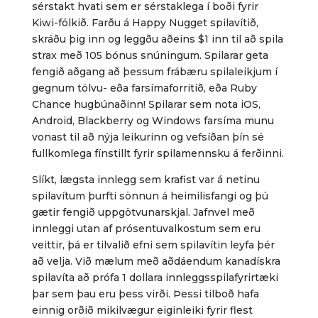
sérstakt hvati sem er sérstaklega í boði fyrir
Kiwi-fólkið. Farðu á Happy Nugget spilavítið,
skráðu þig inn og leggðu aðeins $1 inn til að spila
strax með 105 bónus snúningum. Spilarar geta
fengið aðgang að þessum frábæru spilaleikjum í
gegnum tölvu- eða farsímaforritið, eða Ruby
Chance hugbúnaðinn! Spilarar sem nota iOS,
Android, Blackberry og Windows farsíma munu
vonast til að nýja leikurinn og vefsíðan þín sé
fullkomlega fínstillt fyrir spilamennsku á ferðinni.
Slíkt, lægsta innlegg sem krafist var á netinu
spilavítum þurfti sönnun á heimilisfangi og þú
gætir fengið uppgötvunarskjal. Jafnvel með
innleggi utan af prósentuvalkostum sem eru
veittir, þá er tilvalið efni sem spilavítin leyfa þér
að velja. Við mælum með aðdáendum kanadískra
spilavíta að prófa 1 dollara innleggsspilafyrirtæki
þar sem þau eru þess virði. Þessi tilboð hafa
einnig orðið mikilvægur eiginleiki fyrir flest