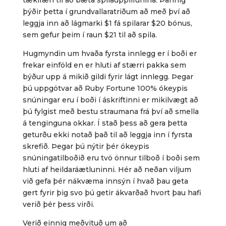
þýðir þetta í grundvallaratriðum að með því að
leggja inn að lágmarki $1 fá spilarar $20 bónus,
sem gefur þeim í raun $21 til að spila.
Hugmyndin um hvaða fyrsta innlegg er í boði er
frekar einföld en er hluti af stærri pakka sem
býður upp á mikið gildi fyrir lágt innlegg. Þegar
þú uppgötvar að Ruby Fortune 100% ókeypis
snúningar eru í boði í áskriftinni er mikilvægt að
þú fylgist með bestu straumana frá því að smella
á tenginguna okkar. Í stað þess að gera þetta
geturðu ekki notað það til að leggja inn í fyrsta
skrefið. Þegar þú nýtir þér ókeypis
snúningatilboðið eru tvö önnur tilboð í boði sem
hluti af heildaráætluninni. Hér að neðan viljum
við gefa þér nákvæma innsýn í hvað þau geta
gert fyrir þig svo þú getir ákvarðað hvort þau hafi
verið þér þess virði.
Verið einnig meðvituð um að