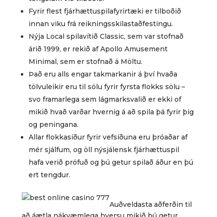
Fyrir flest fjárhættuspilafyrirtæki er tilboðið
innan viku frá reikningsskilastaðfestingu.
Nýja Local spilavítið Classic, sem var stofnað
árið 1999, er rekið af Apollo Amusement
Minimal, sem er stofnað á Möltu.
Það eru alls engar takmarkanir á því hvaða
tölvuleikir eru til sölu fyrir fyrsta flokks sölu –
svo framarlega sem lágmarksvalið er ekki of
mikið hvað varðar hvernig á að spila þá fyrir þig
og peningana.
Allar flokkasíður fyrir vefsíðuna eru þróaðar af
mér sjálfum, og öll nýsjálensk fjárhættuspil
hafa verið prófuð og þú getur spilað áður en þú
ert tengdur.
Auðveldasta aðferðin til
að áætla nákvæmlega hversu mikið þú getur