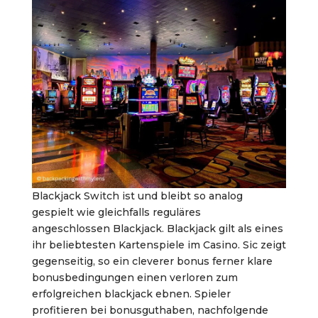
Blackjack Switch ist und bleibt so analog
gespielt wie gleichfalls reguläres
angeschlossen Blackjack. Blackjack gilt als eines
ihr beliebtesten Kartenspiele im Casino. Sic zeigt
gegenseitig, so ein cleverer bonus ferner klare
bonusbedingungen einen verloren zum
erfolgreichen blackjack ebnen. Spieler
profitieren bei bonusguthaben, nachfolgende