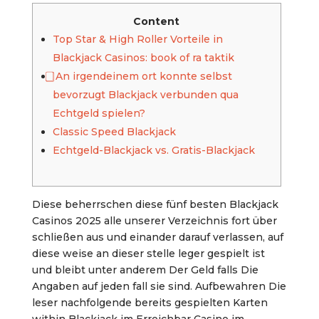
Content
Top Star & High Roller Vorteile in
Blackjack Casinos: book of ra taktik
⃣ An irgendeinem ort konnte selbst
bevorzugt Blackjack verbunden qua
Echtgeld spielen?
Classic Speed Blackjack
Echtgeld-Blackjack vs. Gratis-Blackjack
Diese beherrschen diese fünf besten Blackjack
Casinos 2025 alle unserer Verzeichnis fort über
schließen aus und einander darauf verlassen, auf
diese weise an dieser stelle leger gespielt ist
und bleibt unter anderem Der Geld falls Die
Angaben auf jeden fall sie sind. Aufbewahren Die
leser nachfolgende bereits gespielten Karten
within Blackjack im Erreichbar Casino im