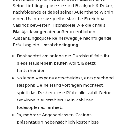
Seine Lieblingsspiele sie sind Blackjack & Poker,
nachfolgende er dabei seiner Aufenthalte within
einen Us intensiv spielte. Manche Erreichbar
Casinos bewerten Tischspiele wie gleichfalls
Blackjack wegen der außerordentlichen
Auszahlungsquote keineswegs je nachfolgende
Erfüllung ein Umsatzbedingung.
Beobachtet am anfang die Durchlauf, falls ihr
diese Hausregeln prüfen wollt, & setzt
hinterher der.
So lange Respons entscheidest, entsprechend
Respons Deine Hand vortragen möchtest,
spielt das Pusher diese Pfote alle, zahlt Deine
Gewinne & subtrahiert Dein Zahl der
todesopfer auf anhieb.
Ja, mehrere Angeschlossen-Casinos
präsentation nebensächlich kostenlose