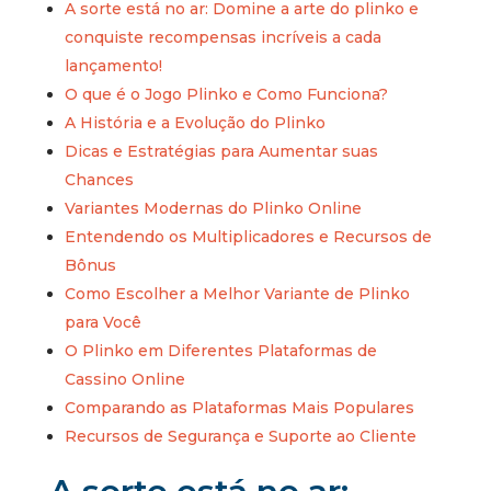
A sorte está no ar: Domine a arte do plinko e
conquiste recompensas incríveis a cada
lançamento!
O que é o Jogo Plinko e Como Funciona?
A História e a Evolução do Plinko
Dicas e Estratégias para Aumentar suas
Chances
Variantes Modernas do Plinko Online
Entendendo os Multiplicadores e Recursos de
Bônus
Como Escolher a Melhor Variante de Plinko
para Você
O Plinko em Diferentes Plataformas de
Cassino Online
Comparando as Plataformas Mais Populares
Recursos de Segurança e Suporte ao Cliente