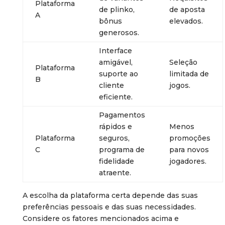
Plataforma
de plinko,
de aposta
A
bônus
elevados.
generosos.
Interface
amigável,
Seleção
Plataforma
suporte ao
limitada de
B
cliente
jogos.
eficiente.
Pagamentos
rápidos e
Menos
Plataforma
seguros,
promoções
C
programa de
para novos
fidelidade
jogadores.
atraente.
A escolha da plataforma certa depende das suas
preferências pessoais e das suas necessidades.
Considere os fatores mencionados acima e