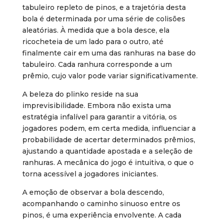
tabuleiro repleto de pinos, e a trajetória desta
bola é determinada por uma série de colisões
aleatórias. À medida que a bola desce, ela
ricocheteia de um lado para o outro, até
finalmente cair em uma das ranhuras na base do
tabuleiro. Cada ranhura corresponde a um
prêmio, cujo valor pode variar significativamente.
A beleza do plinko reside na sua
imprevisibilidade. Embora não exista uma
estratégia infalível para garantir a vitória, os
jogadores podem, em certa medida, influenciar a
probabilidade de acertar determinados prêmios,
ajustando a quantidade apostada e a seleção de
ranhuras. A mecânica do jogo é intuitiva, o que o
torna acessível a jogadores iniciantes.
A emoção de observar a bola descendo,
acompanhando o caminho sinuoso entre os
pinos, é uma experiência envolvente. A cada