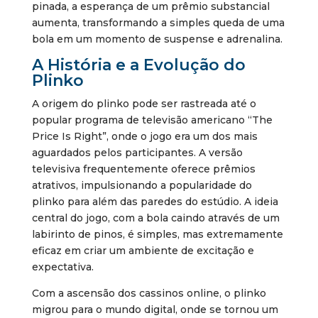
pinada, a esperança de um prêmio substancial
aumenta, transformando a simples queda de uma
bola em um momento de suspense e adrenalina.
A História e a Evolução do
Plinko
A origem do plinko pode ser rastreada até o
popular programa de televisão americano “The
Price Is Right”, onde o jogo era um dos mais
aguardados pelos participantes. A versão
televisiva frequentemente oferece prêmios
atrativos, impulsionando a popularidade do
plinko para além das paredes do estúdio. A ideia
central do jogo, com a bola caindo através de um
labirinto de pinos, é simples, mas extremamente
eficaz em criar um ambiente de excitação e
expectativa.
Com a ascensão dos cassinos online, o plinko
migrou para o mundo digital, onde se tornou um