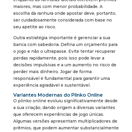
maiores, mas com menor probabilidade. A
escolha da ranhura onde apostar deve, portanto,
ser cuidadosamente considerada com base no
seu apetite ao risco.
Outra estratégia importante é gerenciar a sua
banca com sabedoria. Defina um orçamento para
o jogo e não o ultrapasse. Evite tentar recuperar
perdas rapidamente, pois isso pode levar a
decisões impulsivas e a um aumento no risco de
perder mais dinheiro. Jogar de forma
responsável é fundamental para garantir uma
experiência agradável e sustentável.
Variantes Modernas do Plinko Online
O plinko online evoluiu significativamente desde
a sua criação, dando origem a diversas variantes
que oferecem experiências de jogo únicas.
Algumas versões apresentam multiplicadores de
prêmios, que podem aumentar substancialmente