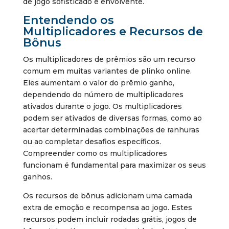
de jogo sofisticado e envolvente.
Entendendo os
Multiplicadores e Recursos de
Bônus
Os multiplicadores de prêmios são um recurso
comum em muitas variantes de plinko online.
Eles aumentam o valor do prêmio ganho,
dependendo do número de multiplicadores
ativados durante o jogo. Os multiplicadores
podem ser ativados de diversas formas, como ao
acertar determinadas combinações de ranhuras
ou ao completar desafios específicos.
Compreender como os multiplicadores
funcionam é fundamental para maximizar os seus
ganhos.
Os recursos de bônus adicionam uma camada
extra de emoção e recompensa ao jogo. Estes
recursos podem incluir rodadas grátis, jogos de