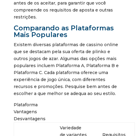
antes de os aceitar, para garantir que você
compreende os requisitos de aposta e outras
restrições.
Comparando as Plataformas
Mais Populares
Existem diversas plataformas de cassino online
que se destacam pela sua oferta de plinko e
outros jogos de azar. Algumas das opções mais
populares incluem Plataforma A, Plataforma B e
Plataforma C. Cada plataforma oferece uma
experiência de jogo única, com diferentes
recursos e promoções. Pesquise bem antes de
escolher a que melhor se adequa ao seu estilo.
Plataforma
Vantagens
Desvantagens
Variedade
de variantes
Requisitos