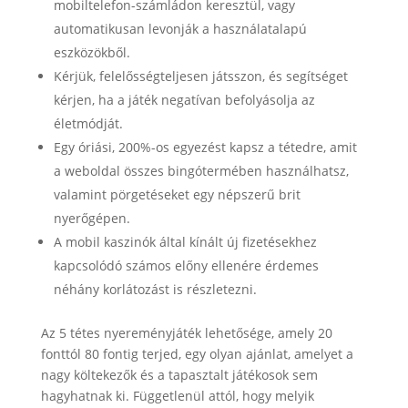
mobiltelefon-számládon keresztül, vagy
automatikusan levonják a használatalapú
eszközökből.
Kérjük, felelősségteljesen játsszon, és segítséget
kérjen, ha a játék negatívan befolyásolja az
életmódját.
Egy óriási, 200%-os egyezést kapsz a tétedre, amit
a weboldal összes bingótermében használhatsz,
valamint pörgetéseket egy népszerű brit
nyerőgépen.
A mobil kaszinók által kínált új fizetésekhez
kapcsolódó számos előny ellenére érdemes
néhány korlátozást is részletezni.
Az 5 tétes nyereményjáték lehetősége, amely 20
fonttól 80 fontig terjed, egy olyan ajánlat, amelyet a
nagy költekezők és a tapasztalt játékosok sem
hagyhatnak ki. Függetlenül attól, hogy melyik