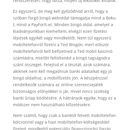
rendszeresen, hogy lássa, milyen új kikötőket kínálok.
Ez egyszerű, de meg kell győződnöd arról, hogy a
szóban forgó bingó weboldal támogatja mind a Boku-
t, mind a PayForIt-et. Minden bingó oldal, amelyet a
kiadványunkban kiemeltem, elvégzi ezen fizetési
lépések egyikét vagy mindkettőt. Nem túl egyszerű
mobiltelefonról fizetni a Ted Bingón, mert először
mobiltelefonról kell befizetned a Ted mobil kaszinó
számládra, mielőtt feltöltenéd a bingó tagságodra
szánt összeget. Felejtsd el a tésztát, azok számára,
akiknek nem kell megadniuk banki adataikat egy jó
bingó oldalhoz, a mobilfizetés jön. A készpénzzel
rendelkezők számára az online szerencsejáték
biztonságos előnyökkel is jár, mivel nincs szükség
banki űrlap kitöltésére. A hátrányok egyike, hogy ez a
módszer nem használható kifizetésekre.
Nem számít, hogy csak a banktól felvett mobiltelefon-
kölcsönnel vagy a havi mobiltelefon-költségeiddel
fizeted, mindkettő potenciális finanszírozási forrás.