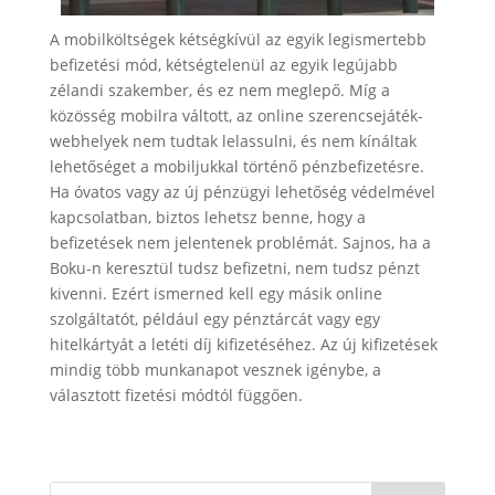
A mobilköltségek kétségkívül az egyik legismertebb
befizetési mód, kétségtelenül az egyik legújabb
zélandi szakember, és ez nem meglepő. Míg a
közösség mobilra váltott, az online szerencsejáték-
webhelyek nem tudtak lelassulni, és nem kínáltak
lehetőséget a mobiljukkal történő pénzbefizetésre.
Ha óvatos vagy az új pénzügyi lehetőség védelmével
kapcsolatban, biztos lehetsz benne, hogy a
befizetések nem jelentenek problémát. Sajnos, ha a
Boku-n keresztül tudsz befizetni, nem tudsz pénzt
kivenni. Ezért ismerned kell egy másik online
szolgáltatót, például egy pénztárcát vagy egy
hitelkártyát a letéti díj kifizetéséhez. Az új kifizetések
mindig több munkanapot vesznek igénybe, a
választott fizetési módtól függően.