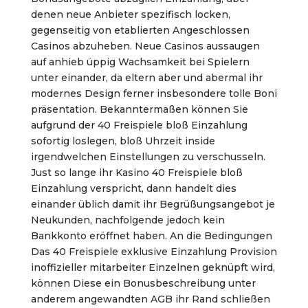
denen neue Anbieter spezifisch locken,
gegenseitig von etablierten Angeschlossen
Casinos abzuheben.
Neue Casinos aussaugen
auf anhieb üppig Wachsamkeit bei Spielern
unter einander, da eltern aber und abermal ihr
modernes Design ferner insbesondere tolle Boni
präsentation. Bekanntermaßen können Sie
aufgrund der 40 Freispiele bloß Einzahlung
sofortig loslegen, bloß Uhrzeit inside
irgendwelchen Einstellungen zu verschusseln.
Just so lange ihr Kasino 40 Freispiele bloß
Einzahlung verspricht, dann handelt dies
einander üblich damit ihr Begrüßungsangebot je
Neukunden, nachfolgende jedoch kein
Bankkonto eröffnet haben. An die Bedingungen
Das 40 Freispiele exklusive Einzahlung Provision
inoffizieller mitarbeiter Einzelnen geknüpft wird,
können Diese ein Bonusbeschreibung unter
anderem angewandten AGB ihr Rand schließen