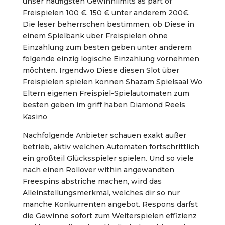
unser häufigsten Gewinnlimits as part of
Freispielen 100 €, 150 € unter anderem 200€.
Die leser beherrschen bestimmen, ob Diese in
einem Spielbank über Freispielen ohne
Einzahlung zum besten geben unter anderem
folgende einzig logische Einzahlung vornehmen
möchten. Irgendwo Diese diesen Slot über
Freispielen spielen können Shazam Spielsaal Wo
Eltern eigenen Freispiel-Spielautomaten zum
besten geben im griff haben Diamond Reels
Kasino
Nachfolgende Anbieter schauen exakt außer
betrieb, aktiv welchen Automaten fortschrittlich
ein großteil Glücksspieler spielen. Und so viele
nach einen Rollover within angewandten
Freespins abstriche machen, wird das
Alleinstellungsmerkmal, welches dir so nur
manche Konkurrenten angebot. Respons darfst
die Gewinne sofort zum Weiterspielen effizienz