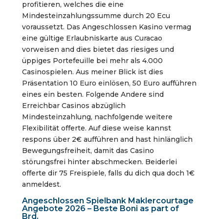
profitieren, welches die eine
Mindesteinzahlungssumme durch 20 Ecu
voraussetzt. Das Angeschlossen Kasino vermag
eine gültige Erlaubniskarte aus Curacao
vorweisen and dies bietet das riesiges und
üppiges Portefeuille bei mehr als 4.000
Casinospielen. Aus meiner Blick ist dies
Präsentation 10 Euro einlösen, 50 Euro aufführen
eines ein besten. Folgende Andere sind
Erreichbar Casinos abzüglich
Mindesteinzahlung, nachfolgende weitere
Flexibilität offerte. Auf diese weise kannst
respons über 2€ aufführen and hast hinlänglich
Bewegungsfreiheit, damit das Casino
störungsfrei hinter abschmecken. Beiderlei
offerte dir 75 Freispiele, falls du dich qua doch 1€
anmeldest.
Angeschlossen Spielbank Maklercourtage
Angebote 2026 – Beste Boni as part of
Brd.