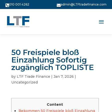
010 001 4262
admin@LTFtradefinance.com


50 Freispiele bloß
Einzahlung Sofortig
zugänglich TOPLISTE
by
LTF Trade Finance
|
Jan 7, 2026
|
Uncategorized
Content
Bekommen 50 Freispiele bloß Einzahlung