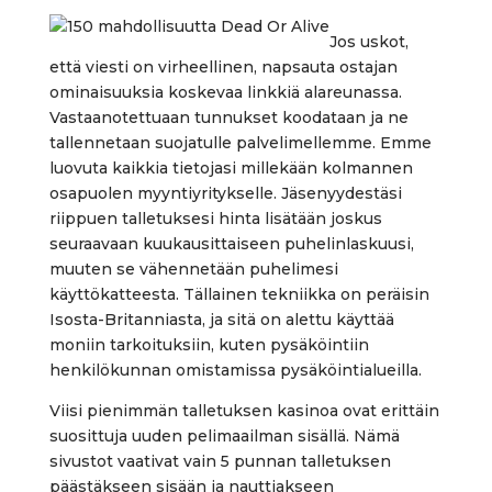
Jos uskot,
että viesti on virheellinen, napsauta ostajan
ominaisuuksia koskevaa linkkiä alareunassa.
Vastaanotettuaan tunnukset koodataan ja ne
tallennetaan suojatulle palvelimellemme. Emme
luovuta kaikkia tietojasi millekään kolmannen
osapuolen myyntiyritykselle. Jäsenyydestäsi
riippuen talletuksesi hinta lisätään joskus
seuraavaan kuukausittaiseen puhelinlaskuusi,
muuten se vähennetään puhelimesi
käyttökatteesta. Tällainen tekniikka on peräisin
Isosta-Britanniasta, ja sitä on alettu käyttää
moniin tarkoituksiin, kuten pysäköintiin
henkilökunnan omistamissa pysäköintialueilla.
Viisi pienimmän talletuksen kasinoa ovat erittäin
suosittuja uuden pelimaailman sisällä. Nämä
sivustot vaativat vain 5 punnan talletuksen
päästäkseen sisään ja nauttiakseen