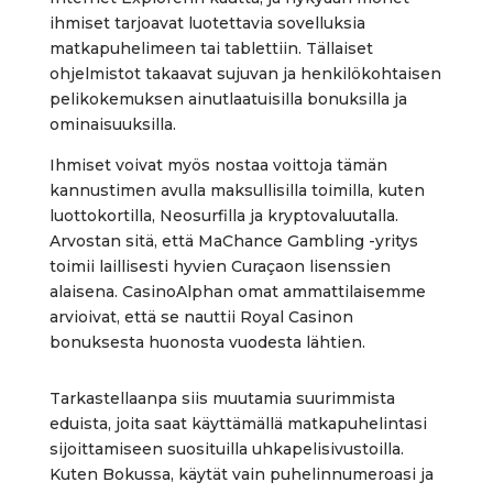
ihmiset tarjoavat luotettavia sovelluksia
matkapuhelimeen tai tablettiin. Tällaiset
ohjelmistot takaavat sujuvan ja henkilökohtaisen
pelikokemuksen ainutlaatuisilla bonuksilla ja
ominaisuuksilla.
Ihmiset voivat myös nostaa voittoja tämän
kannustimen avulla maksullisilla toimilla, kuten
luottokortilla, Neosurfilla ja kryptovaluutalla.
Arvostan sitä, että MaChance Gambling -yritys
toimii laillisesti hyvien Curaçaon lisenssien
alaisena. CasinoAlphan omat ammattilaisemme
arvioivat, että se nauttii Royal Casinon
bonuksesta huonosta vuodesta lähtien.
Tarkastellaanpa siis muutamia suurimmista
eduista, joita saat käyttämällä matkapuhelintasi
sijoittamiseen suosituilla uhkapelisivustoilla.
Kuten Bokussa, käytät vain puhelinnumeroasi ja