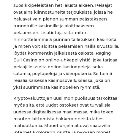
suosikkipeleistään heti alusta alkaen. Pelaajat
ovat aina kiinnostuneita tarjouksista, joissa he
haluavat vain pienen summan päästäkseen
tunnetuille kasinoille ja aloittaakseen
pelaamisen. Lisätietoja siitä, miten
hinnoittelemme 5 punnan talletuksen kasinoita
ja miten voit aloittaa pelaamisen näillä sivustoilla,
löydät kommentin jälkeisestä osiosta. Raging
Bull Casino on online-uhkapeliyhtiö, joka tarjoaa
pelaajille useita online-kasinopelejä, sekä
satamia, pöytäpelejä ja videopokeria. Se toimii
reaaliaikaisessa kasinosovelluksessa, joka on
yksi suurimmista kasinopelien ryhmistä.
Kryptovaluuttojen uusi monipuolisuus tarkoittaa
myös sitä, että uudet ostokset ovat turvallisia
uudessa digitaalisessa maailmassa, mikä tekee
muuten laittomista hakkeroinneista lähes
mahdottomia. Monet ohjelmat ovat saatavilla
Internet Explorerin kautta, ja nykyään monet