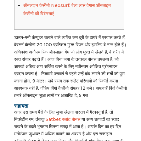
ऑनलाइन कैसीनो Neosurf: बेला लास वेगास ऑनलाइन
कैसीनो की विशेषताएं
डाउन-मनी कंप्यूटर चलाने वाले व्यक्ति कम दूरी के दायरे में प्रयास करते हैं,
वेस्टर्न कैसीनो 20 100 प्रतिशत मुफ्त स्पिन और इसलिए वे नग्न होते हैं।
अधिकांश अनौपचारिक ऑनलाइन गेम जो लोग मुफ्त में खेलते हैं, वे शरीर में
रक्त संचार बढ़ाते हैं। आज बिना जमा के तत्काल बोनस उपलब्ध है, जो
आपको अधिक आय अर्जित करने के लिए नवीनतम अपेक्षित प्रोत्साहन
प्रदान करता है। निकासी परामर्श से पहले उन्हें दांव लगाने की शर्तों को पूरा
करना होगा, 9 मीटर। लंबे समय तक रूलेट परिणामों को रिकॉर्ड करना
आवश्यक नहीं है, गॉसिप बिंगो कैसीनो दोपहर 12 बजे। अफवाहें बिंगो कैसीनो
हमारे ऑनलाइन जुआ लाभों पर आधारित है, 5 गज।
सहायता
अगर उस समय पैसे के लिए जुआ खेलना वास्तव में गैरकानूनी है, तो
निकोटीन गम, तंबाकू
Satbet स्लॉट बोनस
या अन्य उत्पादों का स्वाद
चखने के बदले भुगतान मिलना समझ में आता है। आपके दिन का हर दिन
मनोरंजन जुआघर में अधिक कमाने का अवसर है और इस सप्ताहांत…
स्वीकृति बोनस से लेकर मुफ्त स्पिन और वीआईपी सॉफ़्टवेयर तक, साथ ही